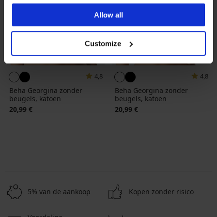
Allow all
Customize
4,8
4,8
Beha Georgina zonder
Beha Georgina zonder
beugels, katoen
beugels, katoen
20,99 €
20,99 €
5% van de aankoop
Kopen zonder risico