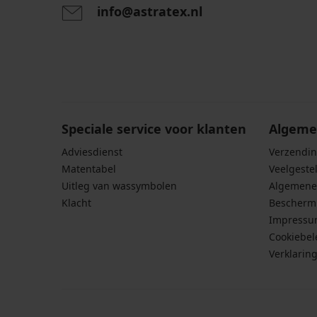
info@astratex.nl
Door het invoeren van je e-mailadres ga je akkoord
persoonsgegevens in overeenstemming met de voo
persoonsgegevens
.
Speciale service voor klanten
Algeme
Adviesdienst
Verzendin
Matentabel
Veelgeste
Uitleg van wassymbolen
Algemene
Klacht
Bescherm
Impress
Cookiebel
Verklarin