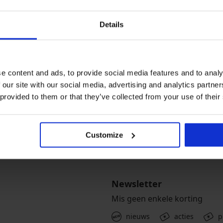
Details
e content and ads, to provide social media features and to analy
 our site with our social media, advertising and analytics partn
 provided to them or that they’ve collected from your use of their
open zonder risico
Voordelige verzendk
el en gratis ruilen
Gratis bezorging mogelij
Customize
Newsletter
Mis geen enkele korting
nieuws
acties
p