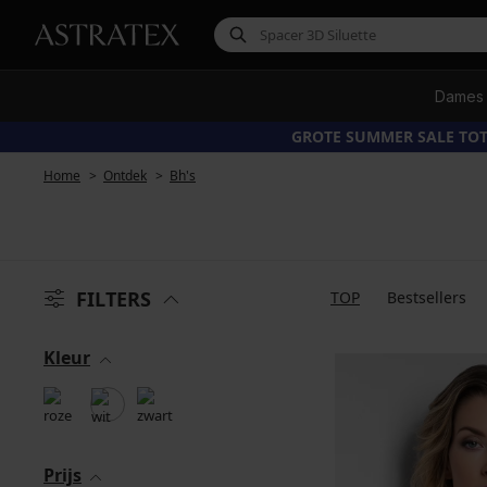
Dames
GROTE SUMMER SALE TOT
Home
Ontdek
Bh's
FILTERS
TOP
Bestsellers
Kleur
Prijs