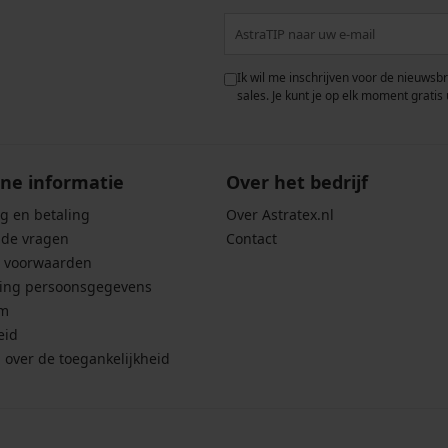
 met de verwerking van
Ik wil me inschrijven voor de nieuwsb
rwaarden voor de
bescherming van
sales. Je kunt je op elk moment gratis 
ne informatie
Over het bedrijf
g en betaling
Over Astratex.nl
lde vragen
Contact
 voorwaarden
ing persoonsgegevens
um
eid
g over de toegankelijkheid