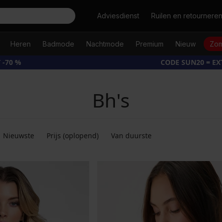
Zoeken
Adviesdienst
Ruilen en retournere
Heren
Badmode
Nachtmode
Premium
Nieuw
Zom
 -70 %
CODE SUN20 = E
Bh's
Nieuwste
Prijs (oplopend)
Van duurste