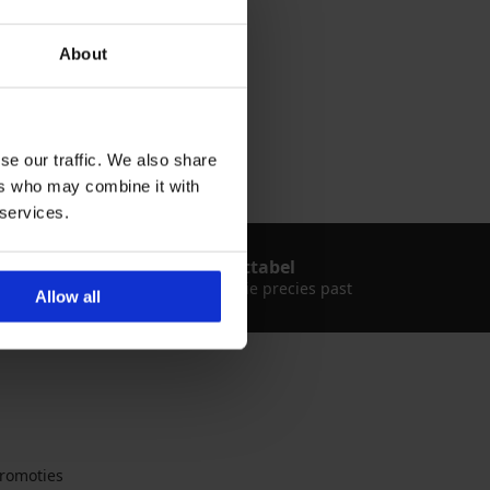
About
se our traffic. We also share
ers who may combine it with
 services.
osten
Slimme maattabel
k
Vind de maat die precies past
Allow all
romoties