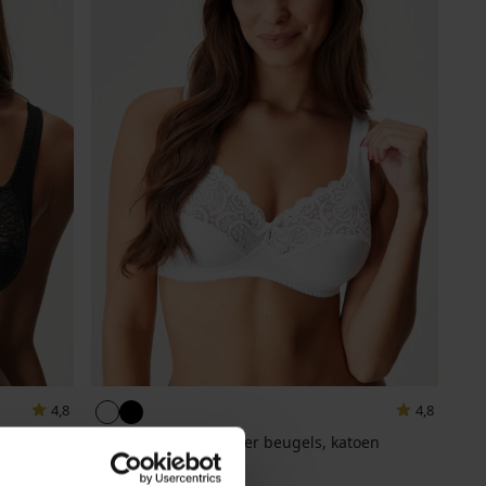
4,8
4,8
en
Beha Georgina zonder beugels, katoen
20,99 €