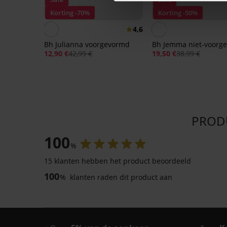
Korting -70%
Korting -50%
4,6
Bh Julianna voorgevormd
Bh Jemma niet-voorg
12,90 €
42,99 €
19,50 €
38,99 €
PRODU
100
%
15 klanten hebben het product beoordeeld
100
%
klanten raden dit product aan