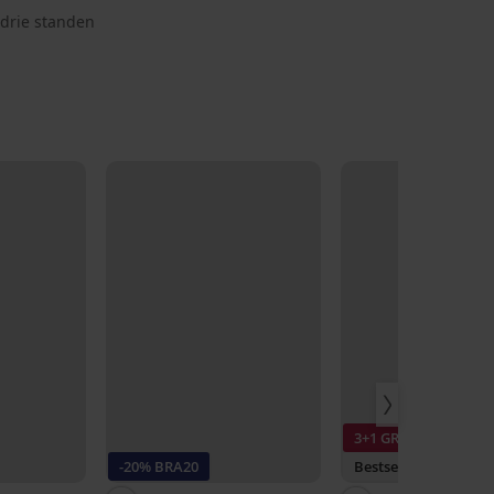
 drie standen
3+1 GRATIS
-20% BRA20
Bestseller