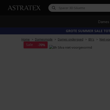
Dames
GROTE SUMMER SALE TOT
Home
Damesmode
Dames ondergoed
Bh's
Niet-vo
Sale
-70%