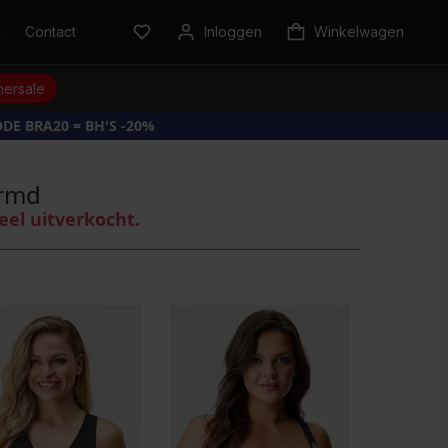
n
Contact
Inloggen
Winkelwagen
ersale
DE BRA20 = BH'S -20%
ormd
eel uitverkocht.