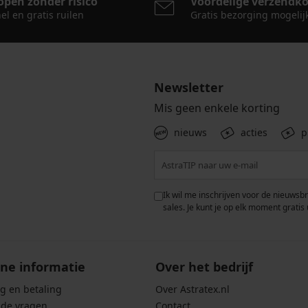
open zonder risico
Voordelige verzendk
el en gratis ruilen
Gratis bezorging mogelij
Newsletter
Mis geen enkele korting
nieuws
acties
p
 met de verwerking van
Ik wil me inschrijven voor de nieuwsb
rwaarden voor de
bescherming van
sales. Je kunt je op elk moment gratis 
ne informatie
Over het bedrijf
g en betaling
Over Astratex.nl
lde vragen
Contact