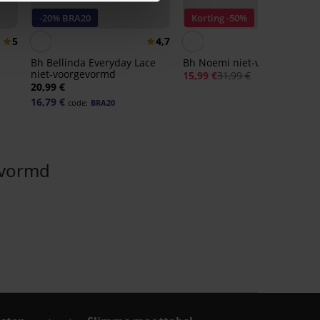
-20% BRA20
Korting -50%
5
4,7
Bh Bellinda Everyday Lace
Bh Noemi niet-voorgevormd
niet-voorgevormd
15,99 €
31,99 €
20,99 €
16,79 €
code:
BRA20
evormd