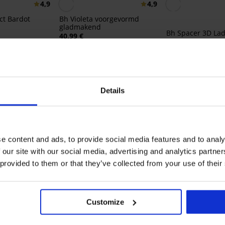
4,9
4,9
ct Bardot
Bh Violeta voorgevormd
gladmakend
Bh Spacer 3D Lad
40,99 €
New
32,79 €
code:
BRA20
62,99 €
Ontdek vergelijkbare stukken
Details
LIMITED
LIM
e content and ads, to provide social media features and to analy
 our site with our social media, advertising and analytics partn
 provided to them or that they’ve collected from your use of their
Customize
Sale
Sale