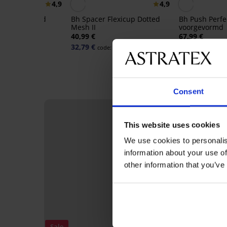
4,9
4,9
D gladmakend
Bh Spacer Flexicup Dotted
Bh Push Perfe
Mesh II
voorgevormd
40,99 €
67,99 €
32,79 €
code:
BRA20
Consent
LIMITED
This website uses cookies
We use cookies to personalis
information about your use of
other information that you’ve
Sale
Sale