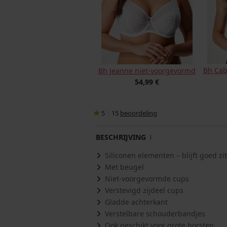
Bh Cab
Bh Jeanne niet-voorgevormd
54,99 €
5
|
15
beoordeling
BESCHRIJVING
Siliconen elementen – blijft goed zi
Met beugel
Niet-voorgevormde cups
Verstevigd zijdeel cups
Gladde achterkant
Verstelbare schouderbandjes
Ook geschikt voor grote borsten