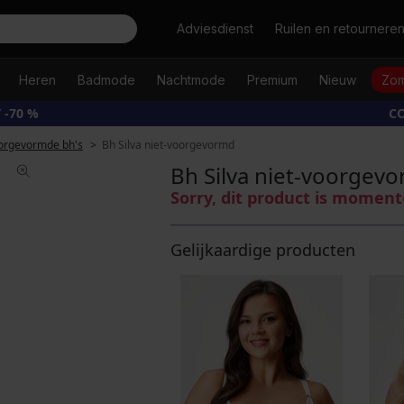
Zoeken
Adviesdienst
Ruilen en retournere
Heren
Badmode
Nachtmode
Premium
Nieuw
Zom
 -70 %
CO
orgevormde bh's
Bh Silva niet-voorgevormd
Bh Silva niet-voorgev
Sorry, dit product is moment
Gelijkaardige producten