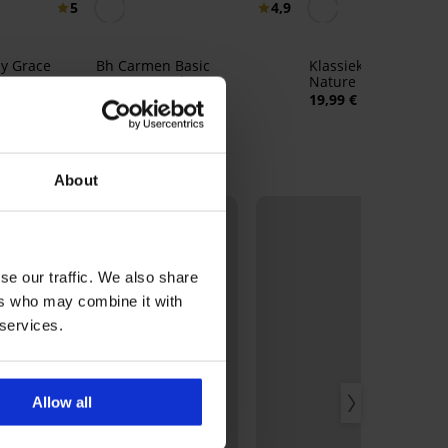
5
4,9
y Grace
Bh Carmen Basic
Klassieke slip Bamb
voorgevormd
Nature met hoge tail
34,99 €
19,99 €
27,99 €
code:
BRA20
About
ITED
LIMITED
se our traffic. We also share
ers who may combine it with
 services.
Allow all