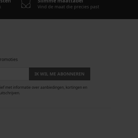
osten
Slimme maattabel
k
Vind de maat die precies past
romoties
IK WIL ME ABONNEREN
rief met informatie over aanbiedingen, kortingen en
uitschrijven.