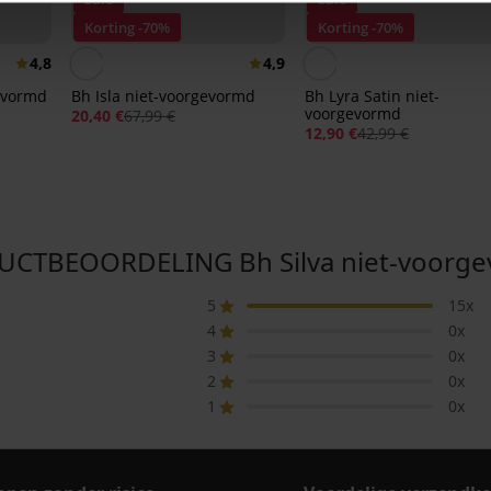
Korting -70%
Korting -70%
4,8
4,9
evormd
Bh Isla niet-voorgevormd
Bh Lyra Satin niet-
voorgevormd
20,40 €
67,99 €
12,90 €
42,99 €
CTBEOORDELING Bh Silva niet-voorg
5
15x
4
0x
3
0x
2
0x
1
0x