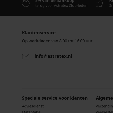
5% van de aankoop
K
terug voor Astratex Club-leden
Sn
Klantenservice
Op werkdagen van 8.00 tot 16.00 uur
info@astratex.nl
Door het invoeren van je e-mailadres ga je akkoord
persoonsgegevens in overeenstemming met de voo
persoonsgegevens
.
Speciale service voor klanten
Algeme
Adviesdienst
Verzendin
Matentabel
Veelgeste