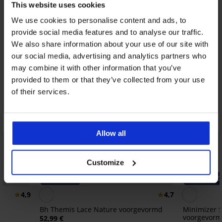
This website uses cookies
We use cookies to personalise content and ads, to
provide social media features and to analyse our traffic.
We also share information about your use of our site with
our social media, advertising and analytics partners who
may combine it with other information that you’ve
provided to them or that they’ve collected from your use
of their services.
Allow all
Customize
-20% GET20
-20% GET20
4,9
4,7
Bh Themis Lace Nature voorgevormd
Minimizer S
voorgevor
52,99 €