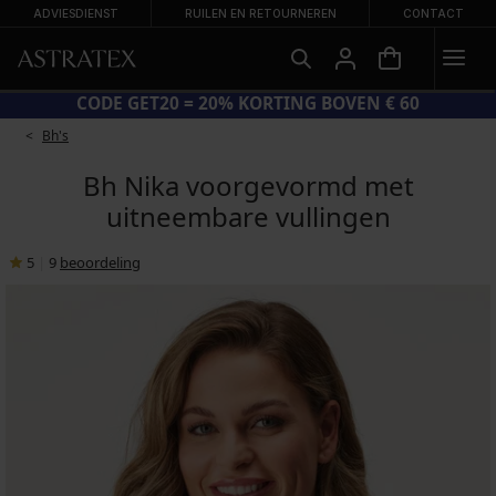
ADVIESDIENST
RUILEN EN RETOURNEREN
CONTACT
GROTE ZOMERSALE TOT -70%
Bh's
Bh Nika voorgevormd met
uitneembare vullingen
5
|
9
beoordeling