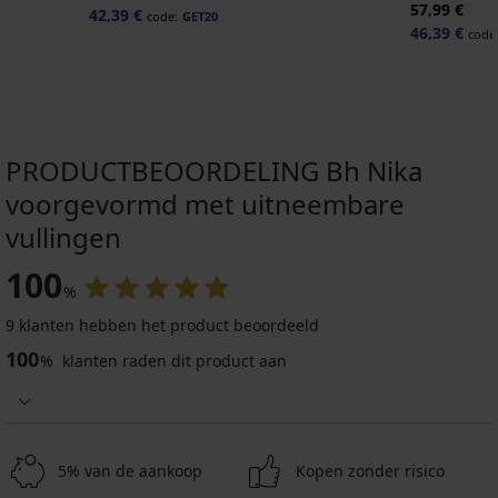
57,99 €
42,39 €
code:
GET20
46,39 €
code
PRODUCTBEOORDELING Bh Nika
voorgevormd met uitneembare
vullingen
100
%
-20 % GET20
9 klanten hebben het product beoordeeld
4,3
100
%
klanten raden dit product aan
Plak
bh
Gala
42,99
5% van de aankoop
Kopen zonder risico
€