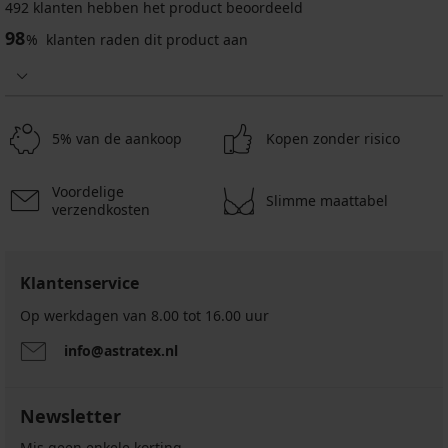
492 klanten hebben het product beoordeeld
98
%
klanten raden dit product aan
Beha
Danuta
578
onverstevigd
zonder
5% van de aankoop
Kopen zonder risico
beugels
44,99
€
Voordelige
Slimme maattabel
verzendkosten
35,99
€
code
GET20
Klantenservice
Op werkdagen van 8.00 tot 16.00 uur
info@astratex.nl
Newsletter
Mis geen enkele korting