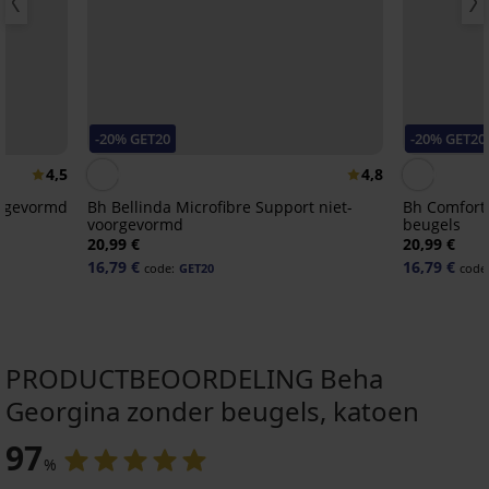
-20% GET20
-20% GET20
4,5
4,8
orgevormd
Bh Bellinda Microfibre Support niet-
Bh Comfort
voorgevormd
beugels
20,99 €
20,99 €
16,79 €
16,79 €
code:
GET20
code
PRODUCTBEOORDELING Beha
Georgina zonder beugels, katoen
-20 % GET20
97
%
4,7