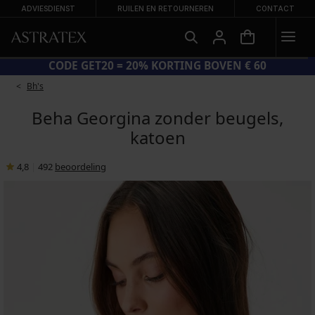
ADVIESDIENST
RUILEN EN RETOURNEREN
CONTACT
GROTE ZOMERSALE TOT -70%
Bh's
Beha Georgina zonder beugels,
katoen
4,8
|
492
beoordeling