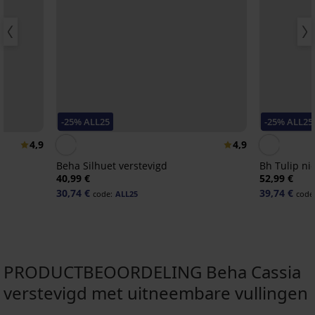
-25% ALL25
-25% ALL25
4,9
4,9
t
Beha Silhuet verstevigd
Bh Tulip n
40,99 €
52,99 €
30,74 €
39,74 €
code:
ALL25
code
PRODUCTBEOORDELING Beha Cassia
verstevigd met uitneembare vullingen
-25 % ALL25
-30%
-25 % ALL25
Sale
-25 % ALL25
-25 % ALL25
Sale
-50%
-25 % ALL25
Sale
-30%
-25 % ALL25
-40%