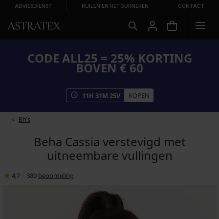
ADVIESDIENST
RUILEN EN RETOURNEREN
CONTACT
CODE ALL25 = 25% KORTING
BOVEN € 60
KOPEN
11
H
31
M
25
V
Bh's
Beha Cassia verstevigd met
uitneembare vullingen
4,7
|
380
beoordeling