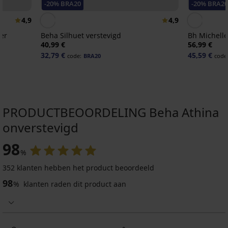
-20% BRA20
-20% BRA2
4,9
4,9
er
Beha Silhuet verstevigd
Bh Michell
40,99 €
56,99 €
32,79 €
45,59 €
code:
BRA20
code
PRODUCTBEOORDELING Beha Athina
onverstevigd
-30%
Sale
-50%
Sale
-30%
98
%
4,7
4,8
4,8
4,8
4,7
4,8
4,8
4,9
4,9
4,8
4,8
352 klanten hebben het product beoordeeld
Beha
Beha
98
Selena
Chantal
%
klanten raden dit product aan
Bh
Black
onverstevigd
Anette
Bh
Beha
Beha
BESTSELLER
onverstevigd
niet-
25,50
Philippa
Maja
Anette
Beha
Bh
Bh
voorgevormd
60,99
€
Bh
III
582
onverstevigd
Anežka
Michelle
Jenny
€
Jeanne
niet-
onverstevigd
32,99
zonder
50,99
579
niet-
niet-