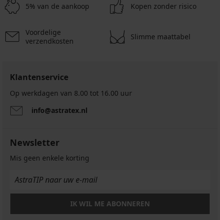
niet-
voorgevormd
zonder
beugels
€
€
onverstevigd
voorgevormd
voorgevormd
5% van de aankoop
Kopen zonder risico
voorgevormd
beugels
623
24,49
zonder
56,99
36,39
54,99
52,99
beugels
32,99
€
€
€
€
€
€
Voordelige
40,99
34,99
51,99
Slimme maattabel
verzendkosten
€
€
€
PREMIUM
Klantenservice
Bh
Gossard
Op werkdagen van 8.00 tot 16.00 uur
Superboost
Lace
info@astratex.nl
niet-
voorgevormd
72,99
Newsletter
€
Mis geen enkele korting
IK WIL ME ABONNEREN