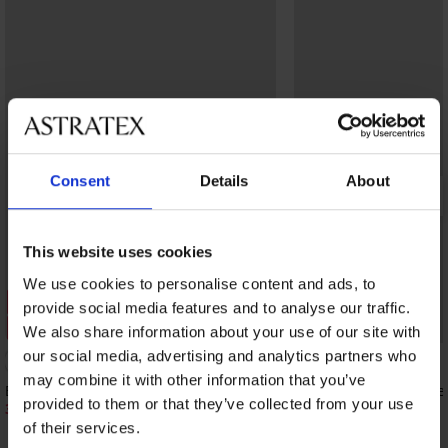
Consent
Details
About
This website uses cookies
We use cookies to personalise content and ads, to
Sale
provide social media features and to analyse our traffic.
Korting -30%
PREMIUM
We also share information about your use of our site with
our social media, advertising and analytics partners who
4,9
may combine it with other information that you’ve
Bh Jenny niet-voorgevormd
Bh Bluebella Marseille 
provided to them or that they’ve collected from your use
voorgevormd
36,39 €
51,99 €
60,99 €
of their services.