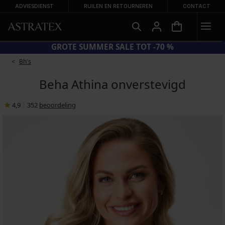
ADVIESDIENST
RUILEN EN RETOURNEREN
CONTACT
ODE SUN20 = EXTRA −20% OP AFGEPRIJSDE BADMODE
Bh's
Beha Athina onverstevigd
4,9
|
352
beoordeling