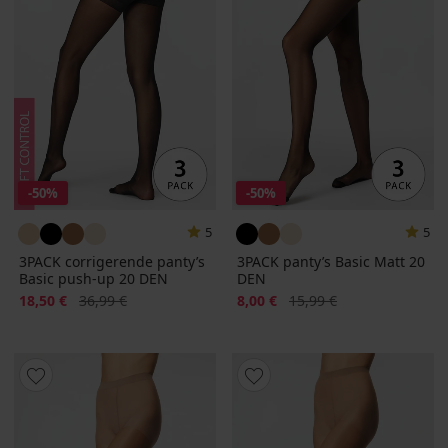
-50%
-50%
5
5
3PACK corrigerende panty’s
3PACK panty’s Basic Matt 20
Basic push-up 20 DEN
DEN
Korting
Oorspronkelijke prijs
Korting
Oorspronkelijke prijs
18,50 €
36,99 €
8,00 €
15,99 €