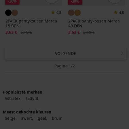
-30%
-30%
4,3
4,8
2PACK pantykousen Marea
2PACK pantykousen Marea
15 DEN
40 DEN
Korting
Oorspronkelijke prijs
Korting
Oorspronkelijke prijs
3,63 €
5,19 €
3,63 €
5,19 €
VOLGENDE
Pagina 1/2
Populairste merken
Astratex
lady B
Meest gekochte kleuren
beige
zwart
geel
bruin