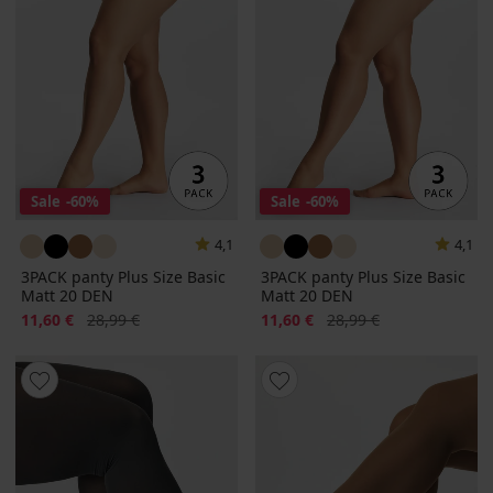
Sale
-60%
Sale
-60%
4,1
4,1
3PACK panty Plus Size Basic
3PACK panty Plus Size Basic
Matt 20 DEN
Matt 20 DEN
Korting
Oorspronkelijke prijs
Korting
Oorspronkelijke prijs
11,60 €
28,99 €
11,60 €
28,99 €