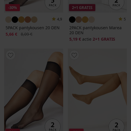
-30%
2+1 GRATIS
4,9
5
5PACK pantykousen 20 DEN
2PACK pantykousen Marea
20 DEN
Korting
Oorspronkelijke prijs
5,66 €
8,09 €
5,19 €
actie
2+1 GRATIS