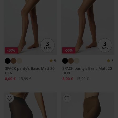
-50%
-50%
5
5
3PACK panty’s Basic Matt 20
3PACK panty’s Basic Matt 20
DEN
DEN
Korting
Oorspronkelijke prijs
Korting
Oorspronkelijke prijs
8,00 €
15,99 €
8,00 €
15,99 €