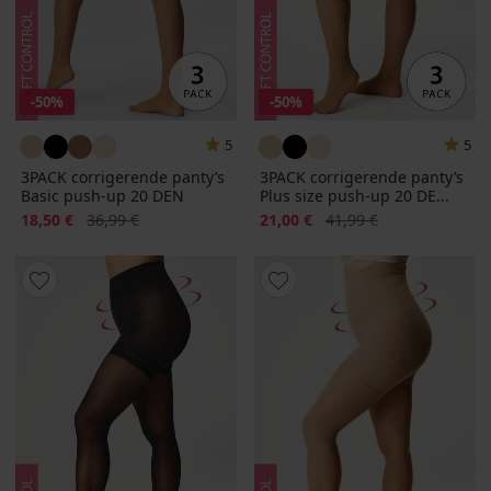
-50%
-50%
5
5
3PACK corrigerende panty’s
3PACK corrigerende panty’s
Basic push-up 20 DEN
Plus size push-up 20 DE...
Korting
Oorspronkelijke prijs
Korting
Oorspronkelijke prijs
18,50 €
36,99 €
21,00 €
41,99 €