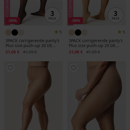
-50%
-50%
5
5
3PACK corrigerende panty’s
3PACK corrigerende panty’s
Plus size push-up 20 DE...
Plus size push-up 20 DE...
Korting
Oorspronkelijke prijs
Korting
Oorspronkelijke prijs
21,00 €
41,99 €
21,00 €
41,99 €