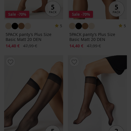
Sale
-70%
Sale
-70%
5
5
5PACK panty’s Plus Size
5PACK panty’s Plus Size
Basic Matt 20 DEN
Basic Matt 20 DEN
Korting
Oorspronkelijke prijs
Korting
Oorspronkelijke prijs
14,40 €
47,99 €
14,40 €
47,99 €