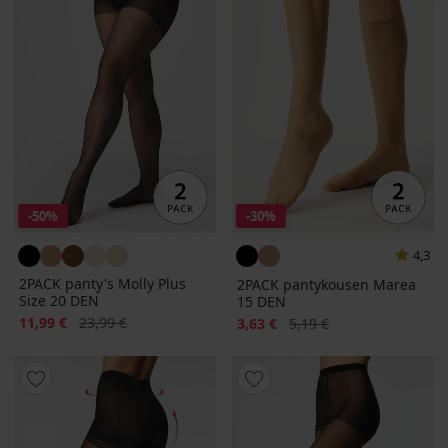
-50%
-30%
4,3
2PACK panty's Molly Plus
2PACK pantykousen Marea
Size 20 DEN
15 DEN
Korting
Oorspronkelijke prijs
11,99 €
23,99 €
Korting
Oorspronkelijke prijs
3,63 €
5,19 €