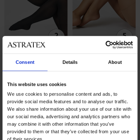
2+1 GRATIS
Sale
-70%
4,4
5
Consent
Details
About
2PACK panty’s Basic XL matt
5PACK panty’s Plus Size
40 DEN
Basic Matt 20 DEN
Korting
Oorspronkelijke prijs
20,99 €
actie
2+1 GRATIS
14,40 €
47,99 €
This website uses cookies
We use cookies to personalise content and ads, to
provide social media features and to analyse our traffic.
We also share information about your use of our site with
our social media, advertising and analytics partners who
may combine it with other information that you’ve
provided to them or that they’ve collected from your use
of their services.