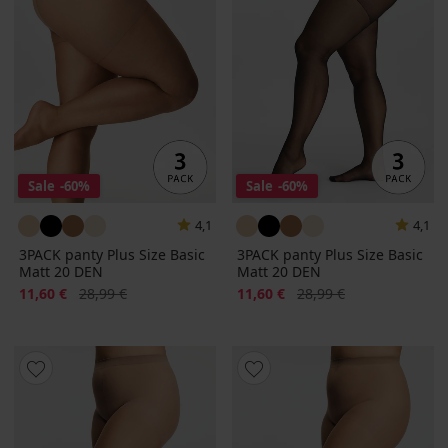
Sale
-60%
Sale
-60%
4,1
4,1
3PACK panty Plus Size Basic
3PACK panty Plus Size Basic
Matt 20 DEN
Matt 20 DEN
Korting
Oorspronkelijke prijs
Korting
Oorspronkelijke prijs
11,60 €
28,99 €
11,60 €
28,99 €