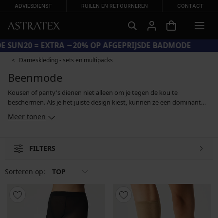
ADVIESDIENST
RUILEN EN RETOURNEREN
CONTACT
CODE SUN20 = EXTRA −20% OP AFGEPRIJSDE BADMODE
Dameskleding - sets en multipacks
Beenmode
Kousen of panty's dienen niet alleen om je tegen de kou te
beschermen. Als je het juiste design kiest, kunnen ze een dominant
element van je outfit vormen. Dit geldt vooral voor kousen met een
Meer tonen
gedurfd kanten, grafisch of populair polkadotpatroon. Kies
daarentegen bij een opvallendere outfit juist voor effen panty's of
voor kousen in neutrale huidskleur of zwart. In de winter kan je ook je
FILTERS
toevlucht nemen tot leggings - naast de katoenen klassiekers zijn ook
corrigerende, push-up- en thermische leggings populair.
Sorteren op:
TOP