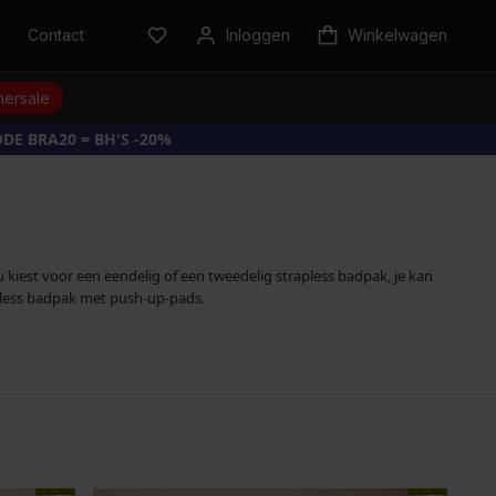
n
Contact
Inloggen
Winkelwagen
ersale
DE BRA20 = BH'S -20%
iest voor een eendelig of een tweedelig strapless badpak, je kan
trapless badpak met push-up-pads.