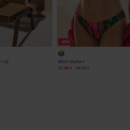
-50%
sh-Up
Bikini Skylee I
jke prijs
Korting
Oorspronkelijke prijs
22,48 €
44,98 €