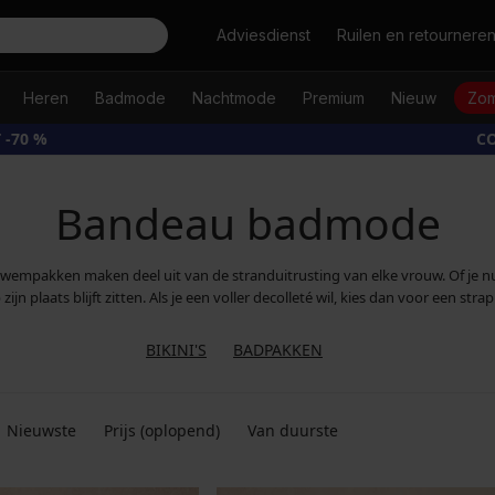
Zoeken
Adviesdienst
Ruilen en retournere
Heren
Badmode
Nachtmode
Premium
Nieuw
Zom
 -70 %
CO
Bandeau badmode
empakken maken deel uit van de stranduitrusting van elke vrouw. Of je nu k
ijn plaats blijft zitten. Als je een voller decolleté wil, kies dan voor een s
BIKINI'S
BADPAKKEN
Nieuwste
Prijs (oplopend)
Van duurste