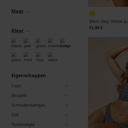
Maat
Bikini Dalji Yellow 
51,98 €
Kleur
Eigenschappen
Cups
Beugels
Schouderbandjes
Snit
Taillehoogte