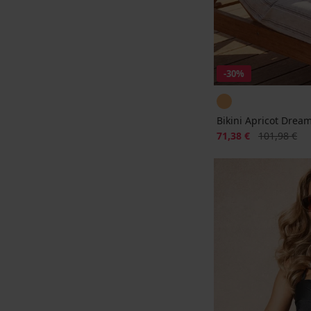
-30%
Bikini Apricot Drea
Korting
Oorspronkeli
71,38 €
101,98 €