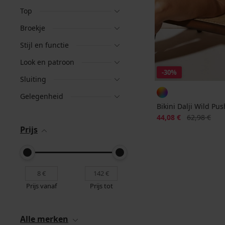
Top
Broekje
Stijl en functie
Look en patroon
-30%
Sluiting
Gelegenheid
Bikini Dalji Wild Pu
Korting
Oorspronkeli
44,08 €
62,98 €
Prijs
Prijs vanaf
Prijs tot
Alle merken