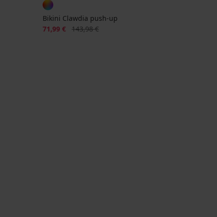
Bikini Clawdia push-up
Korting
Oorspronkelijke prijs
71,99 €
143,98 €