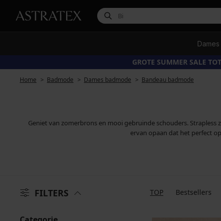
Dames
GROTE SUMMER SALE TOT
Home
Badmode
Dames badmode
Bandeau badmode
Geniet van zomerbrons en mooi gebruinde schouders. Strapless zw
ervan opaan dat het perfect op z
FILTERS
TOP
Bestsellers
Categorie