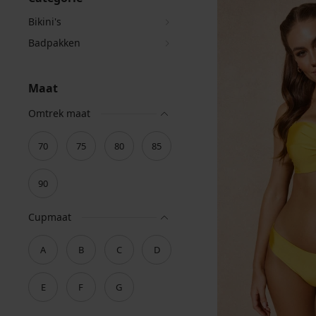
Bikini's
Badpakken
Maat
Omtrek maat
70
75
80
85
90
Cupmaat
A
B
C
D
E
F
G