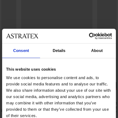
Consent
Details
About
This website uses cookies
We use cookies to personalise content and ads, to
Sale
PREMIUM
provide social media features and to analyse our traffic.
PREMIUM
Korting -30%
We also share information about your use of our site with
Korting -30
4,7
5
our social media, advertising and analytics partners who
3PACK boxershorts Tommy Hilfiger
3PACK kato
may combine it with other information that you’ve
Regenerative Cotton Strech IV
Hilfiger Reg
provided to them or that they’ve collected from your use
verPro
35,69 €
28,69 €
50,99 €
40,99
of their services.