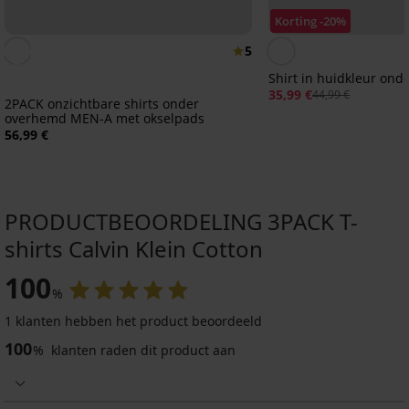
Korting -20%
5
Shirt in huidkleur on
35,99 €
44,99 €
2PACK onzichtbare shirts onder
overhemd MEN-A met okselpads
56,99 €
PRODUCTBEOORDELING 3PACK T-
shirts Calvin Klein Cotton
ITED
100
%
4,8
1 klanten hebben het product beoordeeld
100
%
klanten raden dit product aan
2PACK
T-
shirts
Shirt
California
Classic