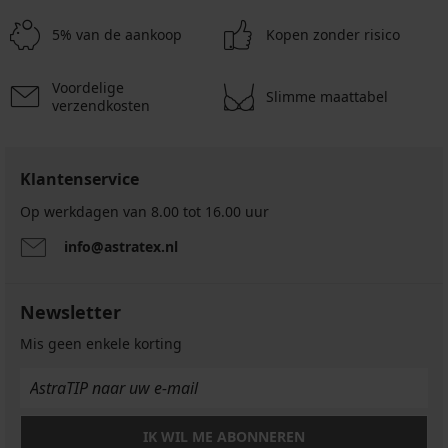
Heren
36,99
JACK
T-
€
AND
5% van de aankoop
Kopen zonder risico
shirt
JONES
JACK
14,99
AND
JONES
Voordelige
€
Slimme maattabel
JCOFusion
verzendkosten
Chest
Brand
20,99
Klantenservice
€
Op werkdagen van 8.00 tot 16.00 uur
info@astratex.nl
Newsletter
Mis geen enkele korting
IK WIL ME ABONNEREN