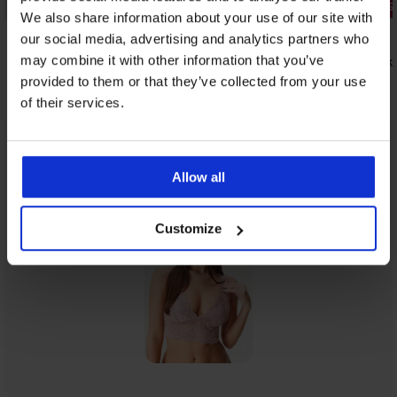
Sale
3+1 GRATIS
We also share information about your use of our site with
Korting -70%
5
4,7
our social media, advertising and analytics partners who
may combine it with other information that you’ve
Badpak Dalila
Verleidelij
15,90 €
14,99 €
52,99 €
provided to them or that they’ve collected from your use
of their services.
Uit dezelfde collectie
Tonen
Allow all
Customize