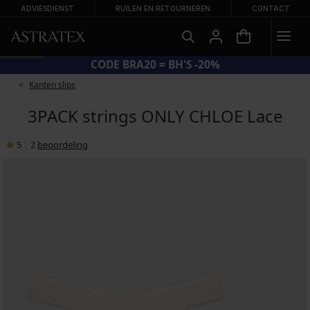
ADVIESDIENST
RUILEN EN RETOURNEREN
CONTACT
CODE BRA20 = BH'S -20%
Kanten slips
3PACK strings ONLY CHLOE Lace
5
|
2
beoordeling