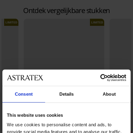
Ontdek vergelijkbare stukken
LIMITED
LIMITED
Consent
Details
About
This website uses cookies
We use cookies to personalise content and ads, to
1+1 GRATIS
provide social media features and to analyse our traffic.