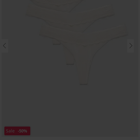
Sale
-50%