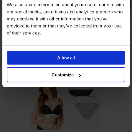
-20% GET20
-20% GET20
We also share information about your use of our site with
3+1 GRATIS
3+1 GRATIS
our social media, advertising and analytics partners who
4,8
4,9
may combine it with other information that you’ve
provided to them or that they’ve collected from your use
String Bethanie kant
String Chel
28,99 €
34,99 €
of their services.
23,19 €
27,99 €
code:
GET20
code
Allow all
Uit dezelfde collectie
Tonen
Customize