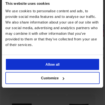
This website uses cookies
We use cookies to personalise content and ads, to
provide social media features and to analyse our traffic.
We also share information about your use of our site with
3+1 GRATIS
-20% GET20
our social media, advertising and analytics partners who
PREMIUM
3+1 GRATIS
may combine it with other information that you’ve
provided to them or that they’ve collected from your use
5
of their services.
Klassieke slip HUGO ID
3PACK hips
28,99 €
29,99 €
23,99 €
code
Allow all
Customize
Uit dezelfde collectie
Tonen