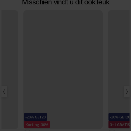
Misschien vindt u dit ook leuk
-20% GET20
-20% GET20
Korting -30%
3+1 GRATIS