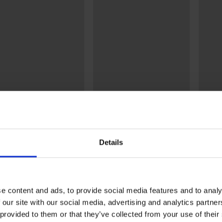
+1 GRATIS
stseller
3+1 GRATIS
4,9
5
Details
zilian slip DIVA by IVA
Brazilian slip Delicate Flower
Minimi
99 €
26,99 €
62,99 
e content and ads, to provide social media features and to analy
 our site with our social media, advertising and analytics partn
 provided to them or that they’ve collected from your use of their