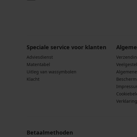
Door het invoeren van je e-mailadres ga je akkoord
persoonsgegevens in overeenstemming met de voo
persoonsgegevens
.
Speciale service voor klanten
Algeme
Adviesdienst
Verzendin
Matentabel
Veelgeste
Uitleg van wassymbolen
Algemene
Klacht
Bescherm
Impress
Cookiebel
Verklarin
Betaalmethoden