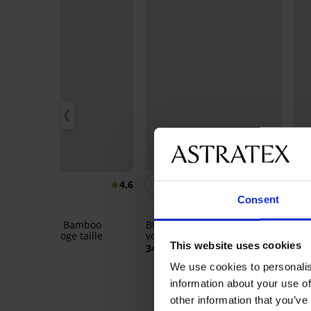
3+1 GRATIS
3
Bestseller
Be
4,6
4,9
Consent
Bra
20,
Klassieke slip Bamboo
Bh Carmen Basic
Nature met hoge taille
voorgevormd
This website uses cookies
19,99 €
34,99 €
We use cookies to personalis
information about your use of
other information that you’ve