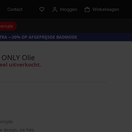
n
Contact
Inloggen
Winkelwagen
ersale
XTRA −20% OP AFGEPRIJSDE BADMODE
 ONLY Olie
eel uitverkocht.
erzijde
e design, zie foto.