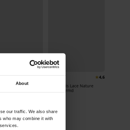
4,9
4,6
About
zer Spacer 3D Gia
Bh Themis Lace Nature
voorgevormd
€
52,99 €
se our traffic. We also share
ers who may combine it with
 services.