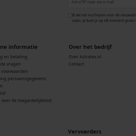
 met de verwerking van
Ik wil me inschrijven voor de nieuwsb
rwaarden voor de
bescherming van
sales. Je kunt je op elk moment gratis 
ne informatie
Over het bedrijf
g en betaling
Over Astratex.nl
lde vragen
Contact
 voorwaarden
ing persoonsgegevens
um
eid
g over de toegankelijkheid
Vervoerders