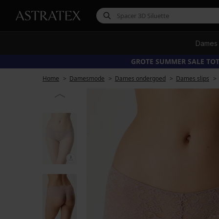
Dames
GROTE SUMMER SALE TOT
Home
Damesmode
Dames ondergoed
Dames slips