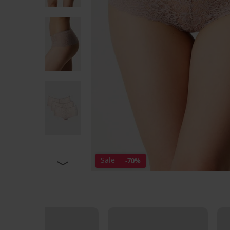
Sale
-70%