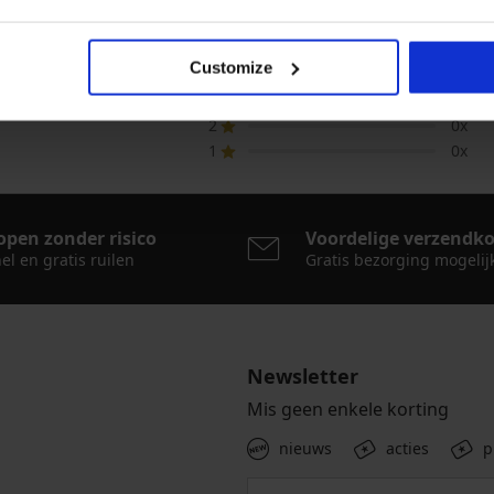
EOORDELING 3PACK French knickers 
5
1x
Customize
4
0x
3
1x
2
0x
1
0x
open zonder risico
Voordelige verzendk
el en gratis ruilen
Gratis bezorging mogelij
Newsletter
Mis geen enkele korting
nieuws
acties
p