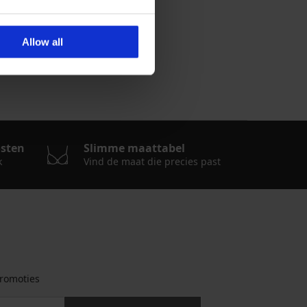
ONLY Olie
Allow all
osten
Slimme maattabel
k
Vind de maat die precies past
romoties