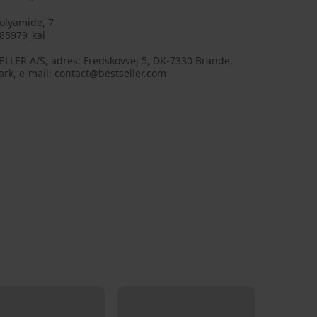
olyamide, 7
85979_kal
LLER A/S, adres: Fredskovvej 5, DK-7330 Brande,
rk, e-mail: contact@bestseller.com