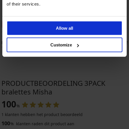
of their services.
Korting -30%
Allow all
5
Bralette PINK STORM Fizzy
Bralette PINK STORM S
Customize
14,69 €
20,99 €
20,99 €
PRODUCTBEOORDELING 3PACK
bralettes Misha
100
%
1 klanten hebben het product beoordeeld
100
%
klanten raden dit product aan