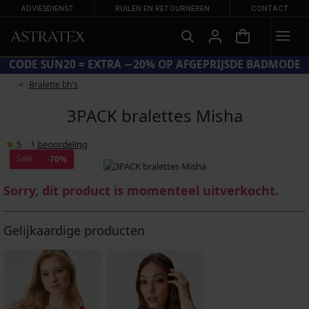
ADVIESDIENST
RUILEN EN RETOURNEREN
CONTACT
CODE SUN20 = EXTRA −20% OP AFGEPRIJSDE BADMODE
Bralette bh's
3PACK bralettes Misha
5
|
1
beoordeling
Sale
-70%
Sorry, dit product is momenteel uitverkocht.
Gelijkaardige producten