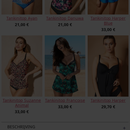
Tankinitop Ayan
Tankinitop Danuwa
Tankinitop Harper
Blue
21,00 €
21,00 €
33,00 €
Tankinitop Harper
Tankinitop Suzanne
Tankinitop Francoise
Animal
29,70 €
33,00 €
33,00 €
BESCHRIJVING