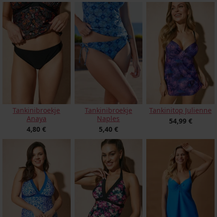
Tankinitop Julienne
Tankinibroekje
Tankinibroekje
Anaya
Naples
54,99 €
4,80 €
5,40 €