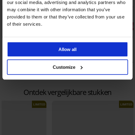
our social media, advertising and analytics partners who
may combine it with other information that you’ve
provided to them or that they’ve collected from your use
of their services.
3+1 GRATIS
3+1 GRATIS
Bestseller
Bestseller
5
5
Allow all
Brazilian slip Lady Grace New
Klassieke s
taille
26,99 €
Customize
19,99 €
Ontdek vergelijkbare stukken
LIMITED
LIMITED