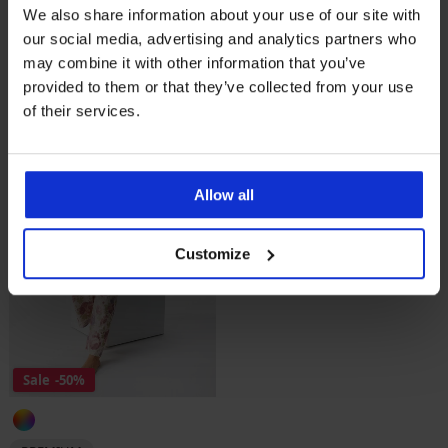
Nachthemd Ralph Lauren
Pyjama Ralph Lauren Woven
We also share information about your use of our site with
Pink Plaid kort
Lawn Notch Collar lang
our social media, advertising and analytics partners who
Korting
Oorspronkelijke prijs
Korting
Oorspronkelijke prijs
52,49 €
104,99 €
70,50 €
140,99 €
may combine it with other information that you’ve
provided to them or that they’ve collected from your use
LIMITED
of their services.
Allow all
Customize
Sale
-50%