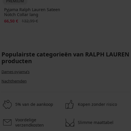
PREMIUM
Pyjama Ralph Lauren Sateen
Notch Collar lang
Korting
Oorspronkelijke prijs
66,50 €
132,99 €
Populairste categorieën van RALPH LAUREN
producten
Dames pyjama’s
Nachthemden
5% van de aankoop
Kopen zonder risico
Voordelige
Slimme maattabel
verzendkosten