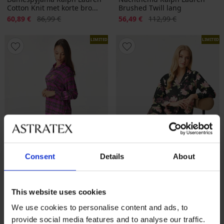
Cotton Knit met korte bro...
Brushed Twill lang
Korting
Oorspronkelijke prijs
Korting
Oorspronkelijke prijs
60,89 €
86,99 €
56,49 €
112,99 €
LIMITED
LIMITED
Consent
Details
About
Sale
-50%
Sale
-50%
This website uses cookies
We use cookies to personalise content and ads, to
PREMIUM
PREMIUM
provide social media features and to analyse our traffic.