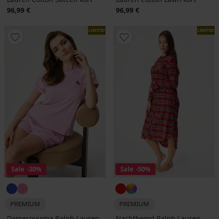
96,99 €
96,99 €
LIMITED
LIMITED
Sale
-30%
Sale
-50%
PREMIUM
PREMIUM
Damespyjama Ralph Lauren
Nachthemd Ralph Lauren