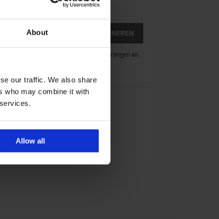
romoties
About
IK WIL ME ABONNEREN
rief met informatie over aanbiedingen, kortingen en
uitschrijven.
se our traffic. We also share
ers who may combine it with
 services.
Allow all