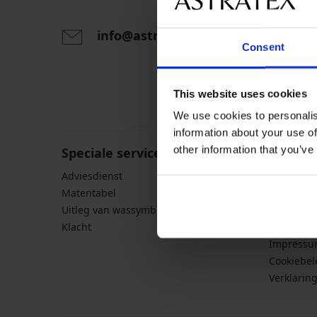
info@astratex.nl
Consent
Door het invoeren van je e-mailadres ga je akkoord
persoonsgegevens in overeenstemming met de voo
This website uses cookies
persoonsgegevens
.
We use cookies to personalis
information about your use of
other information that you’ve
Speciale service voor klanten
Algeme
Adviesdienst
Verzendin
Matentabel
Veelgeste
Uitleg van wassymbolen
Algemene
Klacht
Bescherm
Impress
Cookiebel
Verklarin