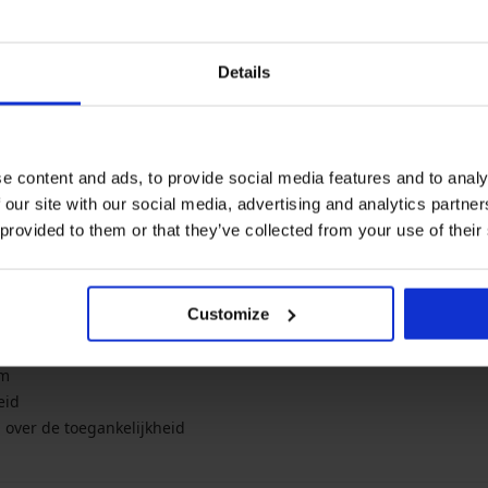
nieuws
acties
p
Details
 met de verwerking van
Ik wil me inschrijven voor de nieuwsb
rwaarden voor de
bescherming van
sales. Je kunt je op elk moment gratis 
e content and ads, to provide social media features and to analy
 our site with our social media, advertising and analytics partn
 provided to them or that they’ve collected from your use of their
ne informatie
Over het bedrijf
g en betaling
Over Astratex.nl
lde vragen
Contact
Customize
 voorwaarden
ing persoonsgegevens
um
eid
g over de toegankelijkheid