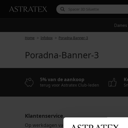
Dames
Home
Infobox
Poradna-Banner-3
Poradna-Banner-3
5% van de aankoop
K
terug voor Astratex Club-leden
Sn
Klantenservice
Op werkdagen van 8.00 tot 16.00 uur