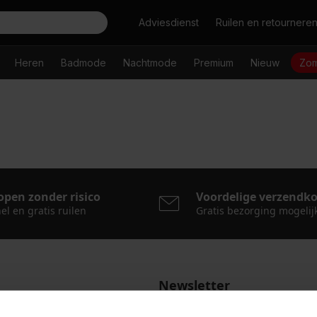
Zoeken
Adviesdienst
Ruilen en retournere
Heren
Badmode
Nachtmode
Premium
Nieuw
Zom
open zonder risico
Voordelige verzendk
el en gratis ruilen
Gratis bezorging mogelij
Newsletter
Mis geen enkele korting