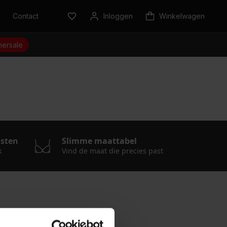
n
Contact
Inloggen
Winkelwagen
ersale
osten
Slimme maattabel
k
Vind de maat die precies past