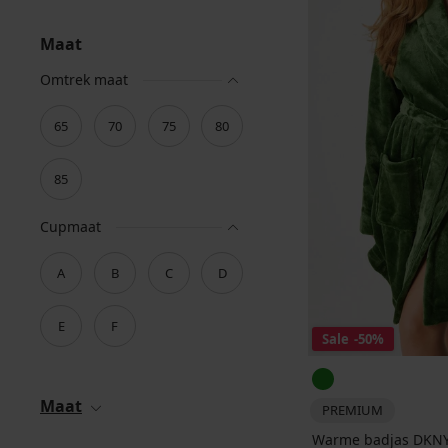
Maat
Omtrek maat
65
70
75
80
85
Cupmaat
A
B
C
D
E
F
Sale
-50%
Maat
PREMIUM
Warme badjas DKNY