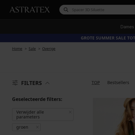
Dames
GROTE SUMMER SALE TOT
Home
Sale
Overige
FILTERS
TOP
Bestsellers
Geselecteerde filters:
Verwijder alle
parameters
groen