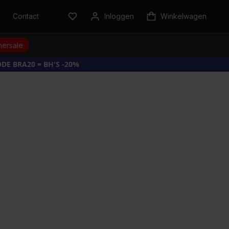
n
Contact
Inloggen
Winkelwagen
ersale
DE BRA20 = BH'S -20%