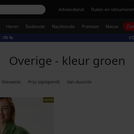
Zoeken
Adviesdienst
Ruilen en retournere
Heren
Badmode
Nachtmode
Premium
Nieuw
Zom
 -70 %
CO
Overige - kleur groen
Nieuwste
Prijs (oplopend)
Van duurste
LIMITED