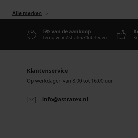
Alle merken
5% van de aankoop
K
terug voor Astratex Club-leden
Sn
Klantenservice
Op werkdagen van 8.00 tot 16.00 uur
info@astratex.nl
Door het invoeren van je e-mailadres ga je akkoord
persoonsgegevens in overeenstemming met de voo
persoonsgegevens
.