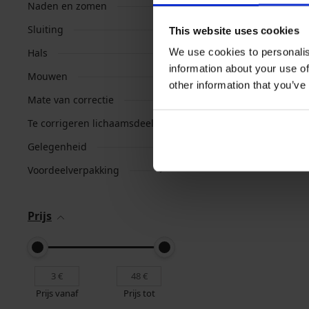
Naden en zomen
Sluiting
This website uses cookies
We use cookies to personalis
Hals
information about your use of
Mouwen
other information that you’ve
Mate van correctie
Te corrigeren lichaamsdeel
Gelegenheid
Voordeelverpakking
Prijs
Prijs vanaf
Prijs tot