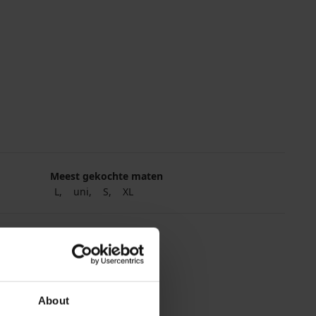
Meest gekochte maten
L
uni
S
XL
About