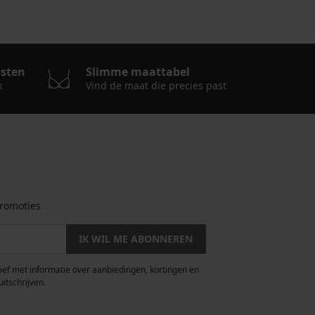
osten
Slimme maattabel
k
Vind de maat die precies past
romoties
IK WIL ME ABONNEREN
rief met informatie over aanbiedingen, kortingen en
uitschrijven.