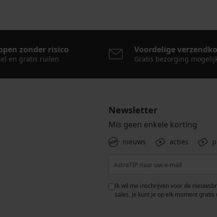
open zonder risico
Voordelige verzendk
el en gratis ruilen
Gratis bezorging mogelij
Newsletter
Mis geen enkele korting
nieuws
acties
p
 met de verwerking van
Ik wil me inschrijven voor de nieuwsb
rwaarden voor de
bescherming van
sales. Je kunt je op elk moment gratis 