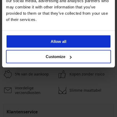
our social media, advertising and analytics partners who
may combine it with other information that you’ve
3+1 GRATIS
provided to them or that they’ve collected from your use
Bestseller
Bestseller
of their services.
4,9
5
Bh Simplicity T-Shirt Bra
voorgevormd
Brazilian slip Lady Grace New
26,99 €
Allow all
26,99 €
MEER PRODUCTEN WEERGEVEN
Customize
5% van de aankoop
Kopen zonder risico
Voordelige
Slimme maattabel
verzendkosten
Klantenservice