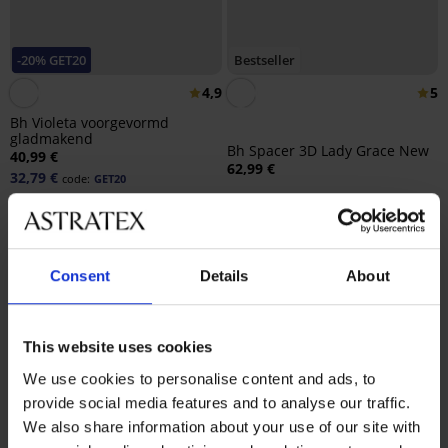
-20% GET20
Bestseller
4,9
5
Bh Violeta voorgevormd
gladmakend
Bh Spacer 3D Lady Grace New
40,99 €
62,99 €
32,79 €
code:
GET20
Consent
Details
About
This website uses cookies
We use cookies to personalise content and ads, to
provide social media features and to analyse our traffic.
We also share information about your use of our site with