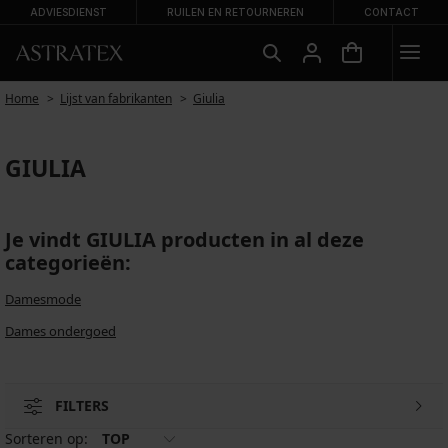
ADVIESDIENST
RUILEN EN RETOURNEREN
CONTACT
Home
Lijst van fabrikanten
Giulia
GIULIA
Je vindt GIULIA producten in al deze
categorieën:
Damesmode
Dames ondergoed
FILTERS
Sorteren op:
TOP