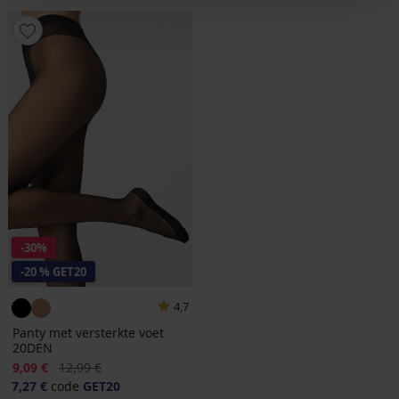
-30%
-20 % GET20
4,7
Panty met versterkte voet
20DEN
Korting
Oorspronkelijke prijs
9,09 €
12,99 €
7,27 €
code
GET20