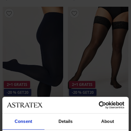
2+1 GRATIS
2+1 GRATIS
-20 % GET20
-20 % GET20
4,8
4,5
Panty PLUS SIZE Positive
Hold-up kousen PLUS SIZE
Micro 70 DEN
Positive Hold 20 DEN
Consent
Details
About
17,99 €
actie
2+1 GRATIS
20,99 €
actie
2+1 GRATIS
14,39 €
code
GET20
16,79 €
code
GET20