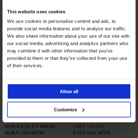
This website uses cookies
We use cookies to personalise content and ads, to
provide social media features and to analyse our traffic.
We also share information about your use of our site with
our social media, advertising and analytics partners who
may combine it with other information that you’ve
provided to them or that they’ve collected from your use
of their services.
2+1 GRATIS
Sale
-70%
Allow all
-20 % GET20
-20 % GET20
Customize
4,8
4,9
Panty Blues 70 DEN
Panty Samba 40 DEN
Korting
Oorspronkelijke prijs
12,99 €
actie
2+1 GRATIS
3,90 €
12,99 €
10,39 €
code
GET20
3,12 €
code
GET20