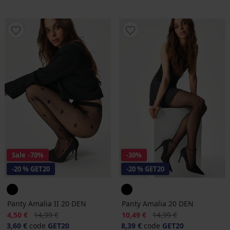
Sale
-70%
-30%
-20 % GET20
-20 % GET20
Panty Amalia II 20 DEN
Panty Amalia 20 DEN
Korting
Oorspronkelijke prijs
Korting
Oorspronkelijke prijs
4,50 €
14,99 €
10,49 €
14,99 €
3,60 €
code
GET20
8,39 €
code
GET20