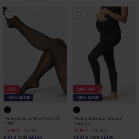
-30%
Sale
-40%
-20 % GET20
-20 % GET20
Panty Amalia PLUS SIZE 20
Zwangerschapslegging
DEN
Darlene
Korting
Oorspronkelijke prijs
Korting
Oorspronkelijke prijs
11,89 €
16,99 €
18,59 €
30,99 €
9,51 €
code
GET20
14,87 €
code
GET20