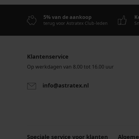
5% van de aankoop
K
terug voor Astratex Club-leden
Sn
Klantenservice
Op werkdagen van 8.00 tot 16.00 uur
info@astratex.nl
Door het invoeren van je e-mailadres ga je akkoord
persoonsgegevens in overeenstemming met de voo
persoonsgegevens
.
Speciale service voor klanten
Algeme