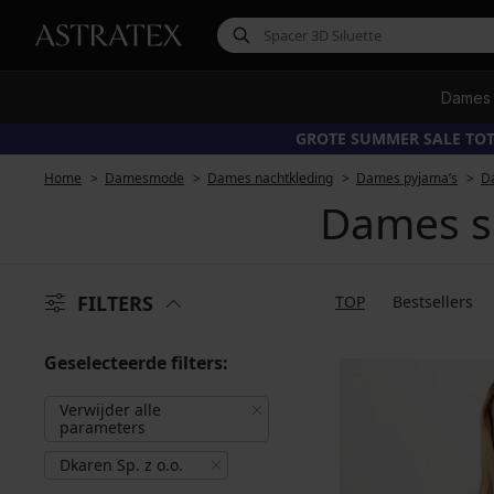
Dames
GROTE SUMMER SALE TOT
Home
Damesmode
Dames nachtkleding
Dames pyjama’s
D
Dames sa
FILTERS
TOP
Bestsellers
Geselecteerde filters:
Verwijder alle
parameters
Dkaren Sp. z o.o.