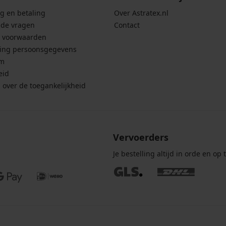
g en betaling
Over Astratex.nl
lde vragen
Contact
 voorwaarden
ing persoonsgegevens
um
eid
g over de toegankelijkheid
Vervoerders
Je bestelling altijd in orde en op t