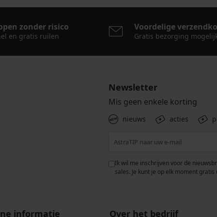
open zonder risico
Voordelige verzendk
el en gratis ruilen
Gratis bezorging mogelij
Newsletter
Mis geen enkele korting
nieuws
acties
p
 met de verwerking van
Ik wil me inschrijven voor de nieuwsb
rwaarden voor de
bescherming van
sales. Je kunt je op elk moment gratis 
ne informatie
Over het bedrijf