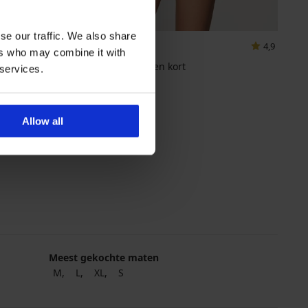
se our traffic. We also share
4,9
4,9
ers who may combine it with
Satijnen pyjama Karen kort
 services.
32,99 €
Allow all
Meest gekochte maten
M
L
XL
S