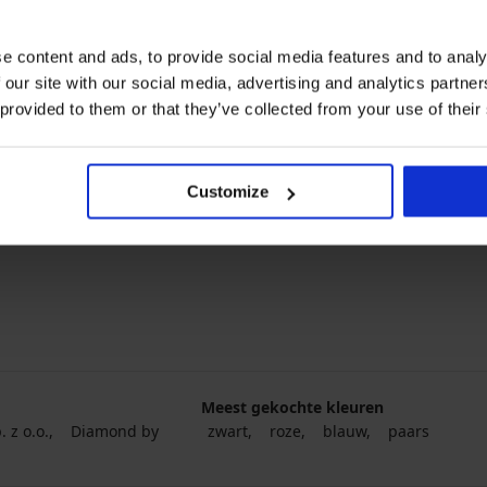
e content and ads, to provide social media features and to analy
4,9
 our site with our social media, advertising and analytics partn
en kort
Satijnen pyjama Karen kort
 provided to them or that they’ve collected from your use of their
32,99 €
Customize
Meest gekochte kleuren
 z o.o.
Diamond by
zwart
roze
blauw
paars