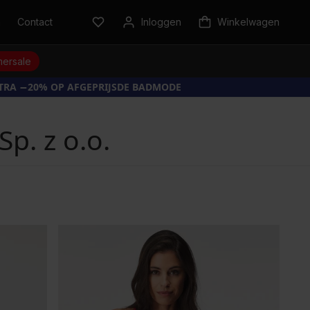
n
Contact
Inloggen
Winkelwagen
ersale
XTRA −20% OP AFGEPRIJSDE BADMODE
p. z o.o.