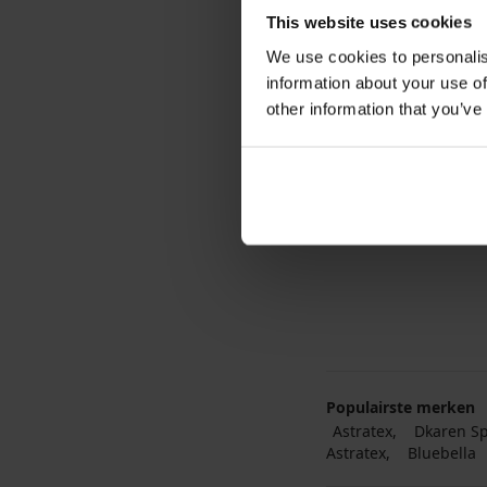
This website uses cookies
We use cookies to personalis
information about your use of
Satijnen pyjama Kar
other information that you’ve
32,99 €
Populairste merken
Astratex
Dkaren Sp.
Astratex
Bluebella