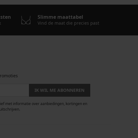
osten
Slimme maattabel
k
Vind de maat die precies past
romoties
IK WIL ME ABONNEREN
rief met informatie over aanbiedingen, kortingen en
uitschrijven.