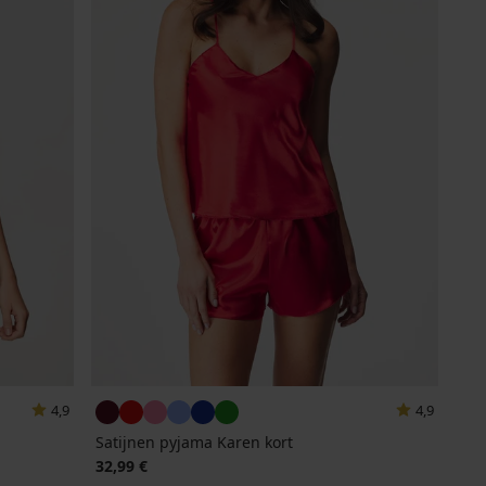
4,9
4,9
Satijnen pyjama Karen kort
32,99 €