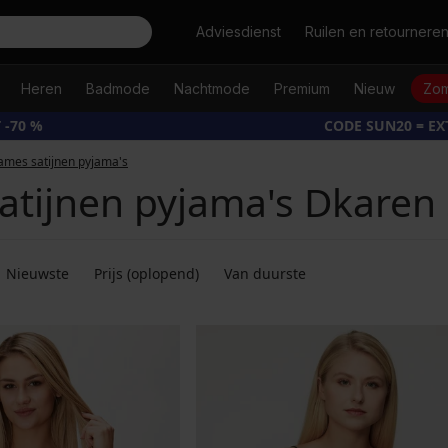
Zoeken
Adviesdienst
Ruilen en retournere
Heren
Badmode
Nachtmode
Premium
Nieuw
Zom
 -70 %
CODE SUN20 = E
ames satijnen pyjama's
tijnen pyjama's Dkaren S
Nieuwste
Prijs (oplopend)
Van duurste