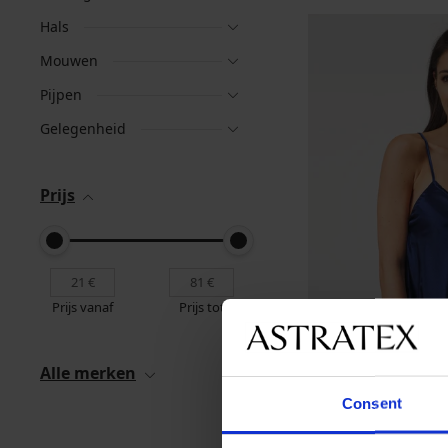
Hals
Mouwen
Pijpen
Gelegenheid
Prijs
Prijs vanaf
Prijs tot
Alle merken
Consent