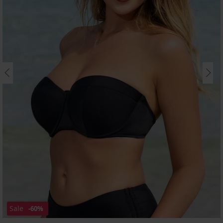
Sale
-60%