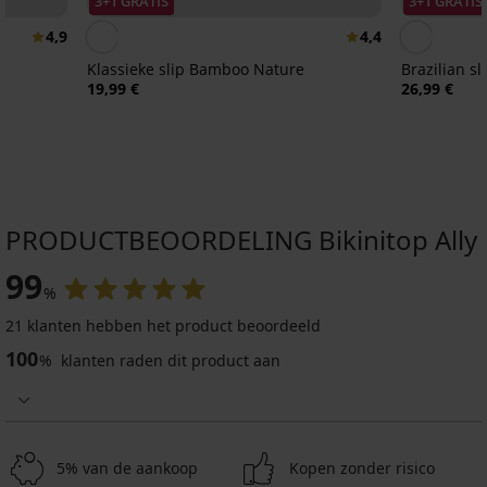
3+1 GRATIS
3+1 GRATIS
4,9
4,4
Klassieke slip Bamboo Nature
Brazilian sl
19,99 €
26,99 €
PRODUCTBEOORDELING Bikinitop Ally
99
%
21 klanten hebben het product beoordeeld
100
%
klanten raden dit product aan
5% van de aankoop
Kopen zonder risico