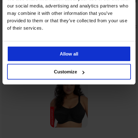
our social media, advertising and analytics partners who
4,9
5
may combine it with other information that you’ve
provided to them or that they’ve collected from your use
Bh Gossard Glossies Lace I
Bh Gossard 
of their services.
62,99 €
58,99 €
Allow all
Uit dezelfde collectie
Tonen
Customize