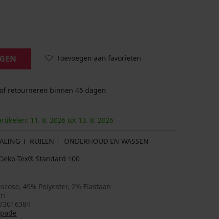
Toevoegen aan favorieten
AGEN
 of retourneren binnen 45 dagen
artikelen:
11. 8.
2026
tot
13. 8.
2026
ALING
RUILEN
ONDERHOUD EN WASSEN
at Oeko-Tex® Standard 100
scose, 49% Polyester, 2% Elastaan
ri
73016384
spade