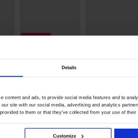
Korting -30%
4,9
5
Pro
Naadloos bamboehemd
Bamboe T-shirt Berry
PureLine
20,99 €
18,89 €
26,99 €
Details
e content and ads, to provide social media features and to analy
 our site with our social media, advertising and analytics partn
Uit dezelfde collectie
 provided to them or that they’ve collected from your use of their
Customize