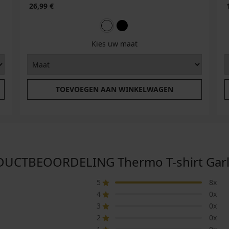
26,99 €
Kies uw maat
TOEVOEGEN AAN WINKELWAGEN
UCTBEOORDELING Thermo T-shirt Garl
5
8x
4
0x
3
0x
2
0x