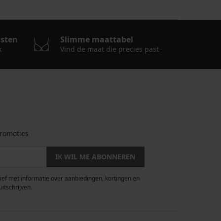
osten
Slimme maattabel
k
Vind de maat die precies past
romoties
IK WIL ME ABONNEREN
rief met informatie over aanbiedingen, kortingen en
uitschrijven.