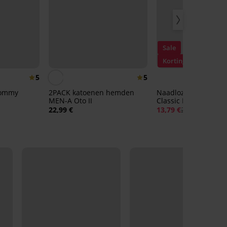
Sale
Korting -40%
5
5
Tommy
2PACK katoenen hemden
Naadloze body Silve
MEN-A Oto II
Classic I
22,99 €
13,79 €
22,99 €
LIMITED