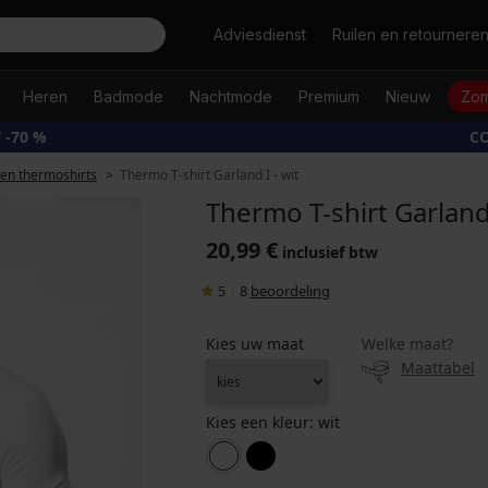
Zoeken
Adviesdienst
Ruilen en retournere
Heren
Badmode
Nachtmode
Premium
Nieuw
Zom
 -70 %
CO
en thermoshirts
Thermo T-shirt Garland I - wit
Thermo T-shirt Garland 
20,99 €
inclusief btw
5
|
8
beoordeling
Kies uw maat
Welke maat?
Maattabel
Kies een kleur:
wit