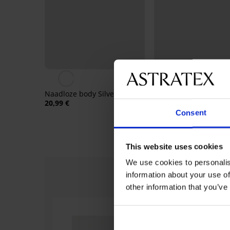
4,8
Naadloze body SilverPro
Naadloze body Silver
Classic II
20,99 €
18,99 €
Consent
This website uses cookies
We use cookies to personalis
information about your use of
other information that you’ve
-20%
-20%
Sale
Sale
-50%
-30%