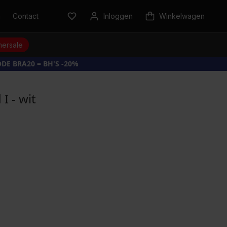
n
Contact
Inloggen
Winkelwagen
ersale
DE BRA20 = BH'S -20%
I - wit