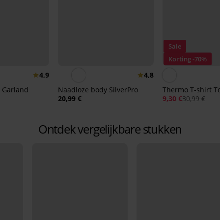
Sale
Korting -70%
4,9
4,8
 Garland
Naadloze body SilverPro
Thermo T-shirt 
20,99 €
9,30 €
30,99 €
Ontdek vergelijkbare stukken