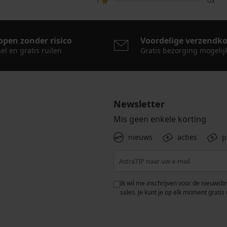
1
0x
open zonder risico
Voordelige verzendk
el en gratis ruilen
Gratis bezorging mogelij
Newsletter
Mis geen enkele korting
nieuws
acties
p
 met de verwerking van
Ik wil me inschrijven voor de nieuwsb
rwaarden voor de
bescherming van
sales. Je kunt je op elk moment gratis 