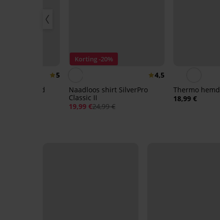
Korting -20%
5
4,5
mdje Garland
Naadloos shirt SilverPro
Thermo hemd
Classic II
18,99 €
19,99 €
24,99 €