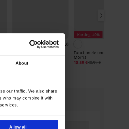
Korting -40%
4,4
4,8
Shirt Classic JACK AND
Functionele onderbroek
JONES
Morris
14,99 €
18,59 €
30,99 €
About
se our traffic. We also share
ers who may combine it with
 services.
Allow all