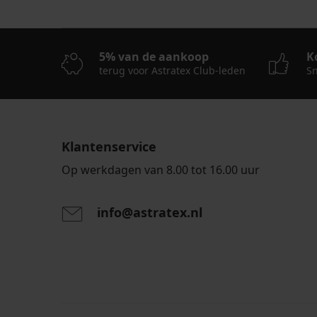
5% van de aankoop
K
terug voor Astratex Club-leden
Sn
Klantenservice
Op werkdagen van 8.00 tot 16.00 uur
info@astratex.nl
Door het invoeren van je e-mailadres ga je akkoord
persoonsgegevens in overeenstemming met de voo
persoonsgegevens
.