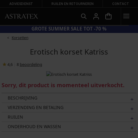
ADVIESDIENST
RUILEN EN RETOURNEREN
CONTACT
GROTE SUMMER SALE TOT -70 %
Korsetten
Erotisch korset Katriss
4,6
|
8
beoordeling
Sorry, dit product is momenteel uitverkocht.
BESCHRIJVING
VERZENDING EN BETALING
RUILEN
ONDERHOUD EN WASSEN