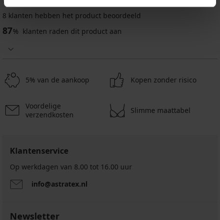
%
8 klanten hebben het product beoordeeld
87
%
klanten raden dit product aan
5% van de aankoop
Kopen zonder risico
Voordelige
Slimme maattabel
verzendkosten
Klantenservice
Op werkdagen van 8.00 tot 16.00 uur
info@astratex.nl
Newsletter