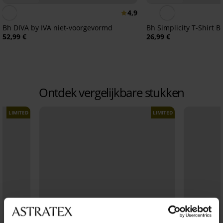
4,9
Bh DIVA by IVA niet-voorgevormd
Bh Simplicity T-Shirt 
52,99 €
26,99 €
Ontdek vergelijkbare stukken
LIMITED
LIMITED