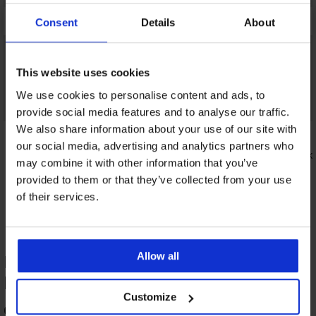
Consent
Details
About
This website uses cookies
We use cookies to personalise content and ads, to
provide social media features and to analyse our traffic.
We also share information about your use of our site with
4
5
our social media, advertising and analytics partners who
Verleidelijke set Stelisa
Verleidelij
may combine it with other information that you’ve
40,99 €
50,99 €
provided to them or that they’ve collected from your use
of their services.
Allow all
PRODUCTBEOORDELING Erotisch
korset Katriss
Customize
92