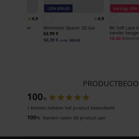
r
-20% BRA20
Korting -50%
4,9
4,9
Bh Spacer Delicate Flower
Minimizer Spacer 3D Gia
Bh Soft Lace 
zonder beuge
62,99 €
18,50 €
36,99 
50,39 €
code:
BRA20
PRODUCTBEOORD
100
%
1 klanten hebben het product beoordeeld
100
%
klanten raden dit product aan