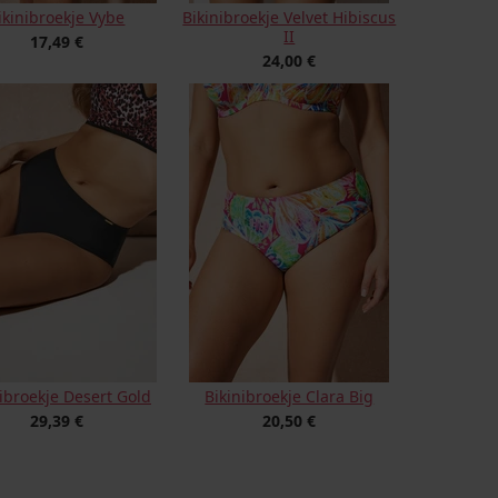
ikinibroekje Vybe
Bikinibroekje Velvet Hibiscus
II
17,49 €
24,00 €
ibroekje Desert Gold
Bikinibroekje Clara Big
29,39 €
20,50 €