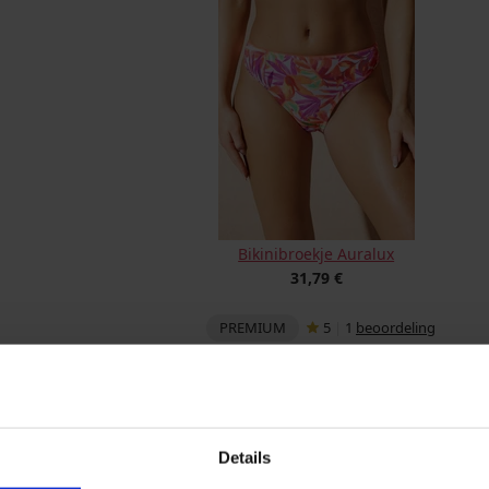
Bikinibroekje Auralux
31,79 €
PREMIUM
5
|
1
beoordeling
BESCHRIJVING
Slipgedeelte in klassieke snit
Details