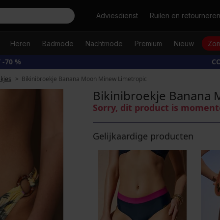
Zoeken
Adviesdienst
Ruilen en retournere
Heren
Badmode
Nachtmode
Premium
Nieuw
Zom
 -70 %
CO
ekjes
Bikinibroekje Banana Moon Minew Limetropic
Bikinibroekje Banana
Sorry, dit product is moment
Gelijkaardige producten