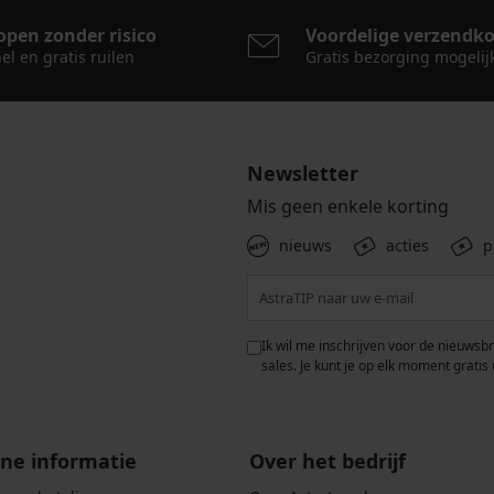
open zonder risico
Voordelige verzendk
el en gratis ruilen
Gratis bezorging mogelij
Newsletter
Mis geen enkele korting
nieuws
acties
p
 met de verwerking van
Ik wil me inschrijven voor de nieuwsb
rwaarden voor de
bescherming van
sales. Je kunt je op elk moment gratis 
ne informatie
Over het bedrijf