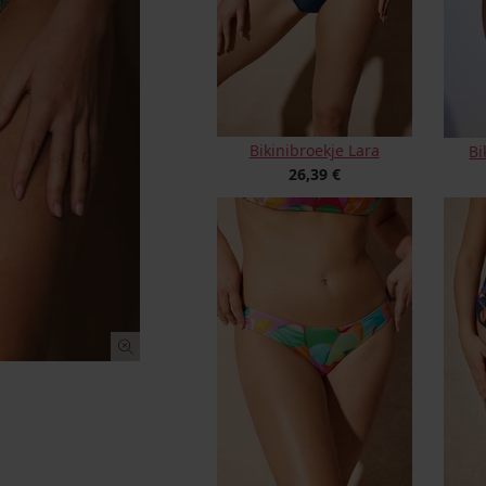
Bikinibroekje Lara
Bi
26,39 €