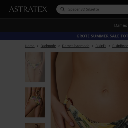
Dames
GROTE SUMMER SALE TOT
Home
Badmode
Dames badmode
Bikini’s
Bikinibro