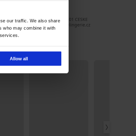
olyamide, 7
LGW12_kal
na Moon
o s.r.o., adres: RIEGROVA 51, 370 01 CESKE
se our traffic. We also share
OVICE, Czechia, e-mail: emporio@lingerie.cz
ers who may combine it with
 services.
Allow all