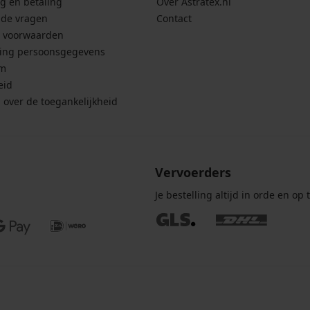
g en betaling
Over Astratex.nl
lde vragen
Contact
 voorwaarden
ing persoonsgegevens
um
eid
g over de toegankelijkheid
Vervoerders
Je bestelling altijd in orde en op t