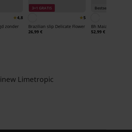
3+1 GRATIS
Bestseller
4,8
5
igd zonder
Brazilian slip Delicate Flower
Bh Maia 4D gladma
26,99 €
52,99 €
new Limetropic