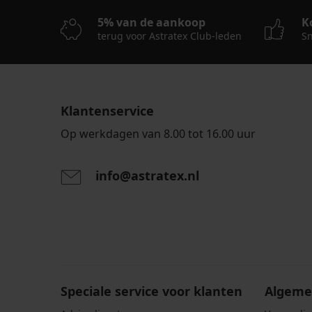
5% van de aankoop
K
terug voor Astratex Club-leden
Sn
Klantenservice
Op werkdagen van 8.00 tot 16.00 uur
info@astratex.nl
Door het invoeren van je e-mailadres ga je akkoord
persoonsgegevens in overeenstemming met de voo
persoonsgegevens
.
Speciale service voor klanten
Algeme