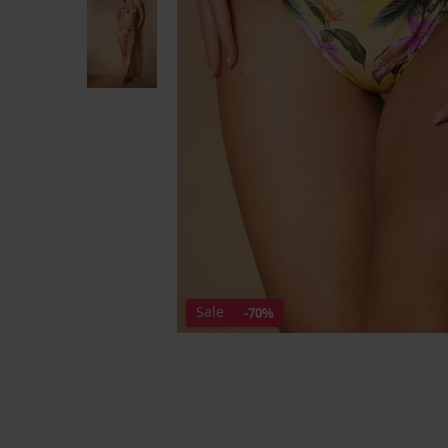
Sale
-70%