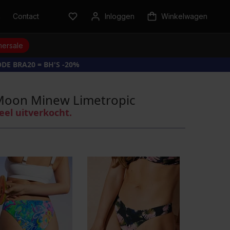
n
Contact
Inloggen
Winkelwagen
ersale
DE BRA20 = BH'S -20%
 Moon Minew Limetropic
eel uitverkocht.