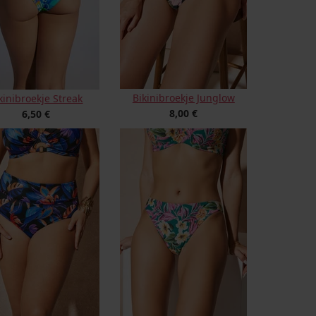
Bikinibroekje Junglow
kinibroekje Streak
8,00 €
6,50 €