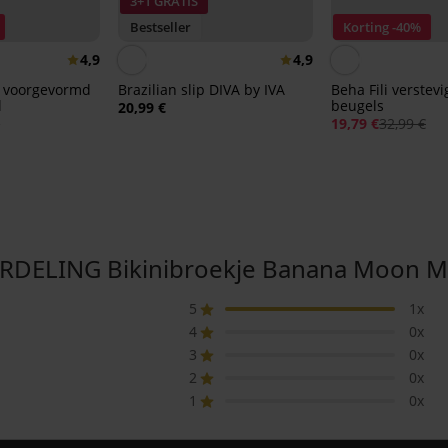
3+1 GRATIS
Bestseller
Korting -40%
4,9
4,9
II voorgevormd
Brazilian slip DIVA by IVA
Beha Fili verstev
l
beugels
20,99 €
€
19,79 €
32,99 €
ELING Bikinibroekje Banana Moon Mi
5
1x
4
0x
3
0x
2
0x
1
0x