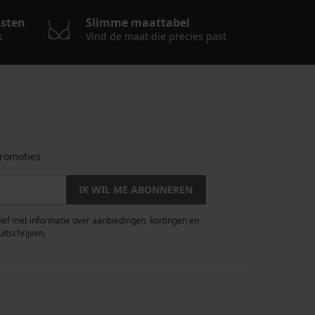
osten
Slimme maattabel
k
Vind de maat die precies past
romoties
IK WIL ME ABONNEREN
rief met informatie over aanbiedingen, kortingen en
uitschrijven.