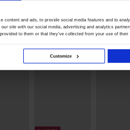
Materiaal
80% p
Artikelcode
Vaiva
Merk
Bana
Fabrikant
Empori
e content and ads, to provide social media features and to analy
BUDEJ
 our site with our social media, advertising and analytics partn
Meer tonen
 provided to them or that they’ve collected from your use of their
Misschien vindt u dit ook leuk
Customize