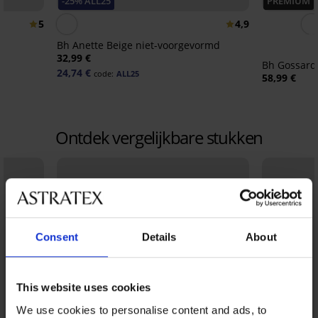
-25% ALL25
PREMIUM
5
4,9
Bh Anette Beige niet-voorgevormd
32,99 €
Bh Gossard 
24,74 €
code:
ALL25
58,99 €
Ontdek vergelijkbare stukken
Consent
Details
About
This website uses cookies
We use cookies to personalise content and ads, to