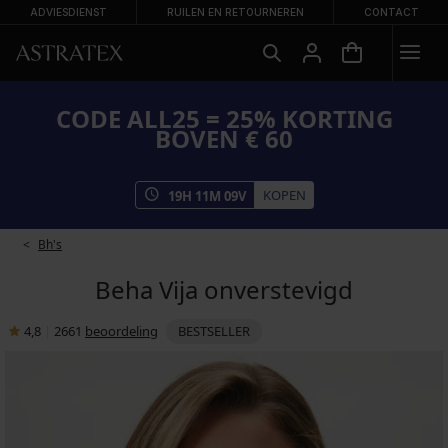
ADVIESDIENST
RUILEN EN RETOURNEREN
CONTACT
CODE ALL25 = 25% KORTING
BOVEN € 60
KOPEN
19
H
11
M
08
V
Bh's
Beha Vija onverstevigd
4,8
|
2661
beoordeling
BESTSELLER