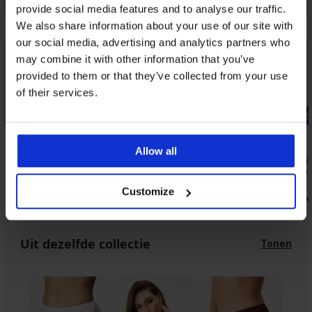
provide social media features and to analyse our traffic.
We also share information about your use of our site with
our social media, advertising and analytics partners who
may combine it with other information that you’ve
provided to them or that they’ve collected from your use
of their services.
Korting -20%
-25% ALL25
4,9
4,9
Allow all
Beha Athina onverstevigd
Beha Vestia
uitneembar
40,79 €
50,99 €
47,99 €
Customize
35,99 €
code
Uit dezelfde collectie
Tonen