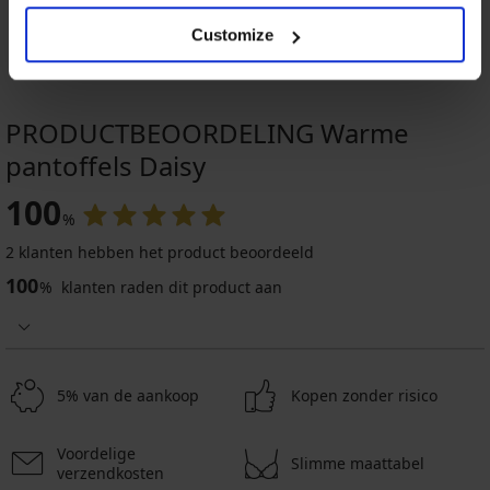
Customize
PRODUCTBEOORDELING Warme
pantoffels Daisy
100
%
2 klanten hebben het product beoordeeld
100
%
klanten raden dit product aan
5% van de aankoop
Kopen zonder risico
Voordelige
Slimme maattabel
verzendkosten