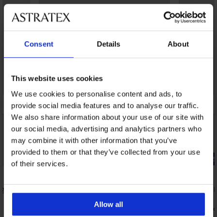
Consent
Details
About
This website uses cookies
We use cookies to personalise content and ads, to
provide social media features and to analyse our traffic.
We also share information about your use of our site with
our social media, advertising and analytics partners who
may combine it with other information that you’ve
provided to them or that they’ve collected from your use
Korting -30%
-25% ALL25
of their services.
4,8
4,9
ugels
Minimizer E
35,99 €
Bh Elegance niet-voorgevormd
Allow all
26,99 €
code
42,69 €
60,99 €