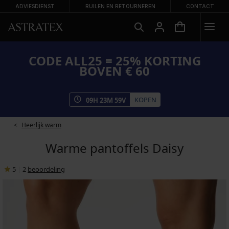
ADVIESDIENST
RUILEN EN RETOURNEREN
CONTACT
CODE ALL25 = 25% KORTING
BOVEN € 60
KOPEN
09
H
23
M
59
V
Heerlijk warm
Warme pantoffels Daisy
5
|
2
beoordeling