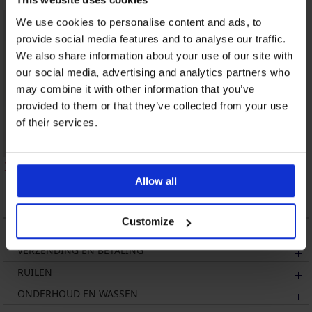
We use cookies to personalise content and ads, to
provide social media features and to analyse our traffic.
We also share information about your use of our site with
our social media, advertising and analytics partners who
may combine it with other information that you’ve
provided to them or that they’ve collected from your use
of their services.
Warme badjas Louie
Warme badjas
kort
William lang
Allow all
44,99 €
21,20 €
Customize
BESCHRIJVING
VERZENDING EN BETALING
RUILEN
ONDERHOUD EN WASSEN