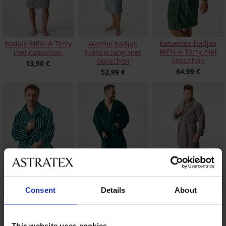
Katoenen badjas
Badjas MEN-A Terry
Warme badjas
MEN-A Terry met
met capuchon
Francis lang met
capuchon
capuchon
13,50 €
64,99 €
52,99 €
Consent
Details
About
Warme badjas Philip
Warme herenbadjas
Warme katoenen
lang
Louie met capuchon
badjas MEN-A Terry
lang
19,60 €
44,99 €
56,99 €
This website uses cookies