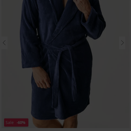
Sale
-60%