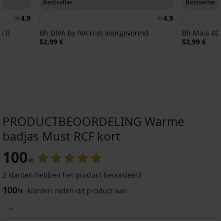
Bestseller
Bestseller
4,9
4,9
 II
Bh DIVA by IVA niet-voorgevormd
Bh Maia 4D
52,99 €
52,99 €
PRODUCTBEOORDELING Warme
badjas Must RCF kort
100
%
2 klanten hebben het product beoordeeld
100
%
klanten raden dit product aan