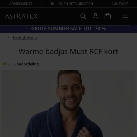
ADVIESDIENST
RUILEN EN RETOURNEREN
CONTACT
CODE BRA20 = BH'S -20%
G
Heerlijk warm
Warme badjas Must RCF kort
5
|
2
beoordeling