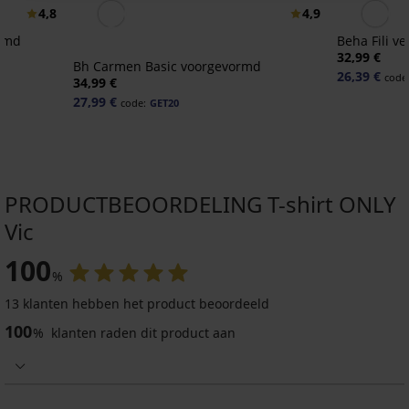
4,8
4,9
ormd
Beha Fili v
32,99 €
Bh Carmen Basic voorgevormd
26,39 €
code
34,99 €
27,99 €
code:
GET20
PRODUCTBEOORDELING T-shirt ONLY
Vic
100
%
13 klanten hebben het product beoordeeld
100
%
klanten raden dit product aan