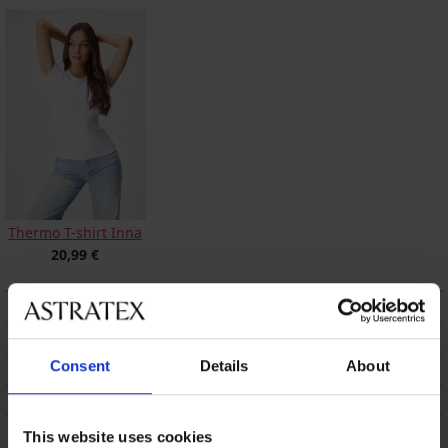
Thermo T-shirt Inna
20,99 €
BESCHRIJVING
VERZENDING EN BETALING
Consent
Details
About
RUILEN
ONDERHOUD EN WASSEN
This website uses cookies