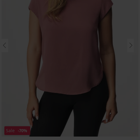
Sale
-70%