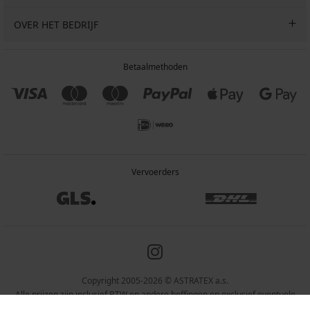
OVER HET BEDRIJF
Betaalmethoden
Vervoerders
Copyright 2005-2026 © ASTRATEX a.s.
Alle prijzen zijn inclusief BTW en andere heffingen en exclusief eventuele
verzendkosten en servicekosten.