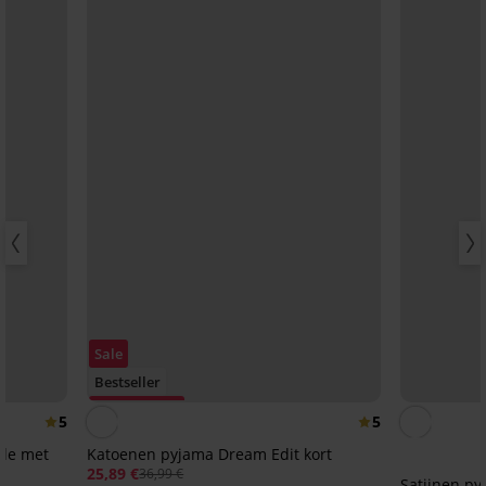
Sale
Bestseller
Korting -30%
5
5
lle met
Katoenen pyjama Dream Edit kort
25,89 €
36,99 €
Satijnen py