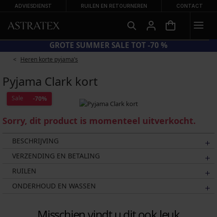
ADVIESDIENST
RUILEN EN RETOURNEREN
CONTACT
GROTE SUMMER SALE TOT -70 %
Heren korte pyjama’s
Pyjama Clark kort
Sale
-70%
Sorry, dit product is momenteel uitverkocht.
BESCHRIJVING
VERZENDING EN BETALING
RUILEN
ONDERHOUD EN WASSEN
Misschien vindt u dit ook leuk