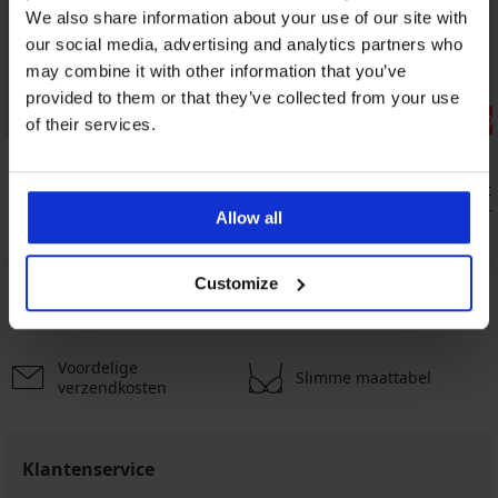
We also share information about your use of our site with
our social media, advertising and analytics partners who
may combine it with other information that you’ve
Sale
provided to them or that they’ve collected from your use
2+1 GRATIS
Korting -30
of their services.
5
Compressiekousen MEN-A Ronaldo
Boxershort
12,99 €
9,09 €
12,99 
Allow all
Customize
5% van de aankoop
Kopen zonder risico
Voordelige
Slimme maattabel
verzendkosten
Klantenservice