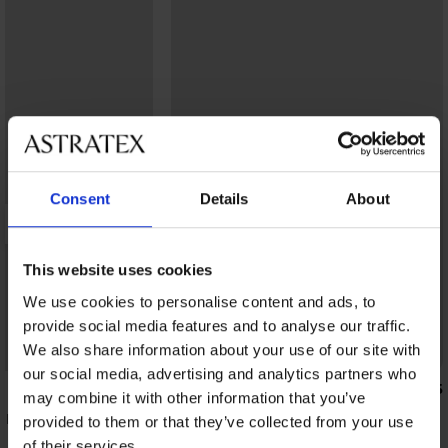
Consent
Details
About
This website uses cookies
We use cookies to personalise content and ads, to
provide social media features and to analyse our traffic.
Sale
We also share information about your use of our site with
Korting -70%
our social media, advertising and analytics partners who
4,8
5
may combine it with other information that you’ve
 Ela
2PACK katoenen onderhemden Angel
provided to them or that they’ve collected from your use
11,10 €
36,99 €
of their services.