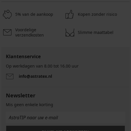
40,99
€
40,99
€
actie
€
actie
5% van de aankoop
Kopen zonder risico
3+1
actie
3+1
GRATIS
3+1
GRATIS
GRATIS
Voordelige
Slimme maattabel
verzendkosten
Klantenservice
Op werkdagen van 8.00 tot 16.00 uur
info@astratex.nl
Newsletter
Mis geen enkele korting