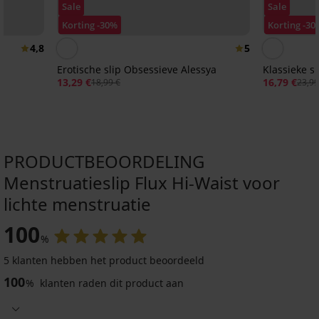
Sale
Sale
Korting -30%
Korting -30
4,8
5
Erotische slip Obsessieve Alessya
Klassieke s
13,29 €
16,79 €
18,99 €
23,99
PRODUCTBEOORDELING
Menstruatieslip Flux Hi-Waist voor
lichte menstruatie
3+1 GRATIS
3+1 GRATIS
3+1 GRATIS
ED
100
4,8
4,9
5
%
2PACK
Menstruatieslip
menstruatieslips
Bellinda
5 klanten hebben het product beoordeeld
2PACK
Moon
voor
menstruatieslips
100
%
klanten raden dit product aan
voor
middelzware
Moon
zware
menstrua...
voor
menstruatie
overdag
18,99