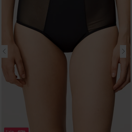
Sale
-60%