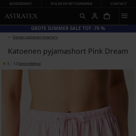
ADVIESDIENST
RUILEN EN RETOURNEREN
CONTACT
= BH'S -20%
GROTE SUMMER S
Dames katoenen pyjama's
Katoenen pyjamashort Pink Dream
5
|
12
beoordeling