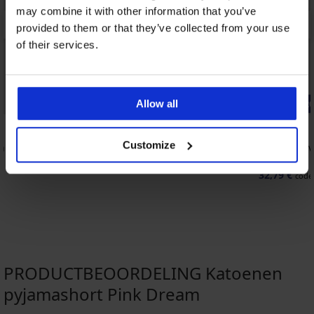
may combine it with other information that you’ve
provided to them or that they’ve collected from your use
of their services.
Allow all
Bestseller
-20% BRA20
4,9
4,9
Customize
 II
Bh Push Perfect Bardot voorgevormd
Bh Violeta
67,99 €
40,99 €
32,79 €
code
PRODUCTBEOORDELING Katoenen
pyjamashort Pink Dream