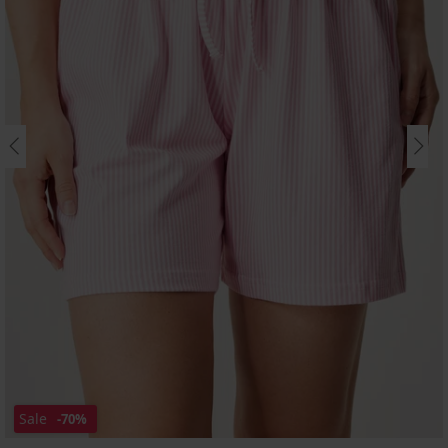
Sale
-70%