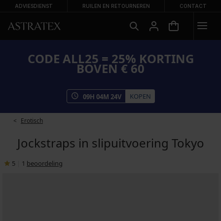
ADVIESDIENST
RUILEN EN RETOURNEREN
CONTACT
CODE ALL25 = 25% KORTING
BOVEN € 60
KOPEN
09
H
04
M
24
V
Erotisch
Jockstraps in slipuitvoering Tokyo
5
|
1
beoordeling