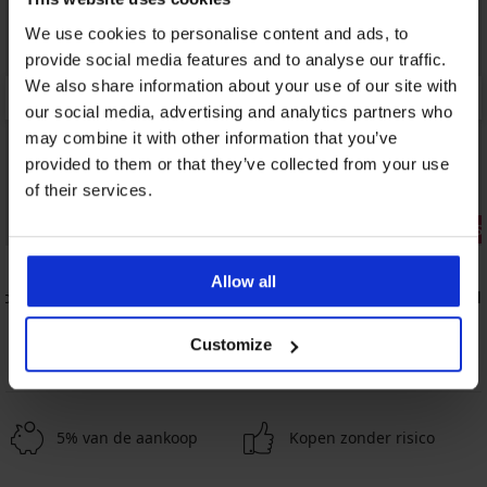
We use cookies to personalise content and ads, to
provide social media features and to analyse our traffic.
We also share information about your use of our site with
our social media, advertising and analytics partners who
may combine it with other information that you’ve
provided to them or that they’ve collected from your use
of their services.
3+1 GRATIS
3+1 GRATIS
4,9
4,6
Allow all
evormd
3PACK klassieke slips Katrin
Brazilian sl
17,99 €
26,99 €
Customize
5% van de aankoop
Kopen zonder risico