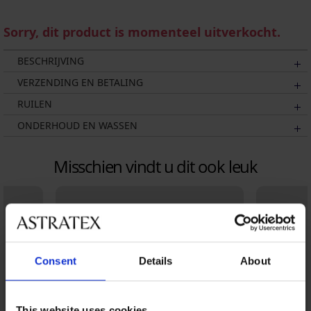
Sorry, dit product is momenteel uitverkocht.
BESCHRIJVING
VERZENDING EN BETALING
RUILEN
ONDERHOUD EN WASSEN
Misschien vindt u dit ook leuk
Consent
Details
About
This website uses cookies