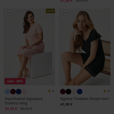
Korting
Oorspronkelijke prijs
37,09 €
52,99 €
LIMITED
Sale
-40%
5
5
Nachthemd Signature
Pyjama Timeless Dream kort
Essence lang
41,99 €
Korting
Oorspronkelijke prijs
22,19 €
36,99 €