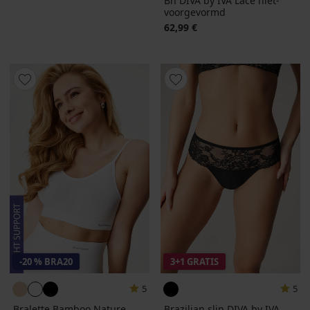
Bh DIVA by IVA Lace niet-
voorgevormd
62,99 €
-20 % BRA20
3+1 GRATIS
5
5
Bralette Bamboo Nature
Brazilian slip DIVA by IVA