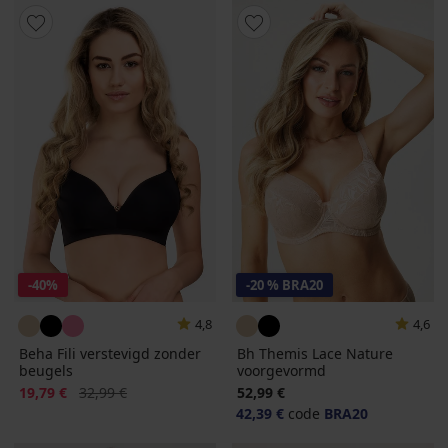
-40%
-20 % BRA20
4,8
4,6
Beha Fili verstevigd zonder
Bh Themis Lace Nature
beugels
voorgevormd
Korting
Oorspronkelijke prijs
19,79 €
32,99 €
52,99 €
42,39 €
code
BRA20