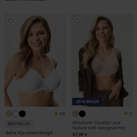
-20 % BRA20
4,8
5
Minimizer Siluette Lace
BESTSELLER
Nature niet-voorgevormd
Beha Vija onverstevigd
57,99 €