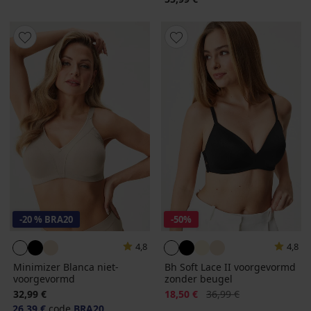
-20 % BRA20
-50%
4,8
4,8
Minimizer Blanca niet-
Bh Soft Lace II voorgevormd
voorgevormd
zonder beugel
Korting
Oorspronkelijke prijs
32,99 €
18,50 €
36,99 €
26,39 €
code
BRA20