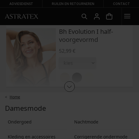
ADVIESDIENST
RUILEN EN RETOURNEREN
CONTACT
Bh Evolution I half-
voorgevormd
52,99 €
Home
TOEVOEGEN AAN
-20 % BRA20
WINKELWAGEN
Damesmode
Ondergoed
Nachtmode
Toevoegen aan favorieten
Kleding en accessoires
Corrigerende ondermode