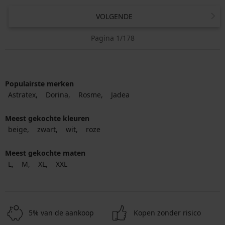
VOLGENDE
Pagina 1/178
Populairste merken
Astratex
Dorina
Rosme
Jadea
Meest gekochte kleuren
beige
zwart
wit
roze
Meest gekochte maten
L
M
XL
XXL
5% van de aankoop
Kopen zonder risico