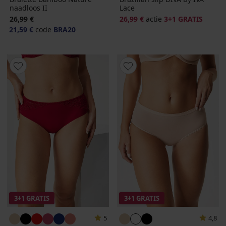
naadloos II
Lace
26,99 €
26,99 €
actie
3+1 GRATIS
21,59 €
code
BRA20
3+1 GRATIS
3+1 GRATIS
5
4,8