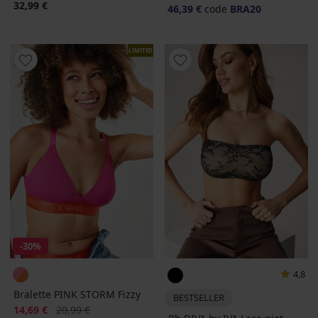
32,99 €
46,39 €
code
BRA20
LIMITED
-30%
4,8
Bralette PINK STORM Fizzy
BESTSELLER
Korting
Oorspronkelijke prijs
14,69 €
20,99 €