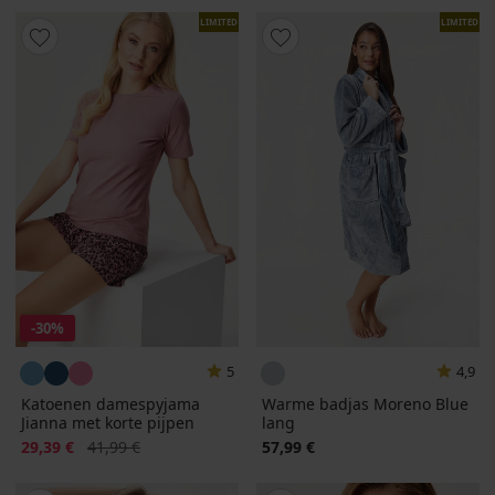
LIMITED
LIMITED
-30%
5
4,9
Katoenen damespyjama
Warme badjas Moreno Blue
Jianna met korte pijpen
lang
Korting
Oorspronkelijke prijs
29,39 €
41,99 €
57,99 €