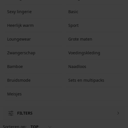
Productbeschrijving:
Sexy lingerie
Basic
Met zijbeugelsMet beugelVoorgevormde cupsGladde
achterkantVerstelbare schouderbandjesOok geschikt
voor grote borstenBinnenkant cups van katoenFull
Heerlijk warm
Sport
Cup – volle
cupKantelementenGlinsterendAchtersluiting met twee
Loungewear
Grote maten
haakjes en twee standen
Meer productinformatie
Zwangerschap
Voedingskleding
Bamboe
Naadloos
Bruidsmode
Sets en multipacks
Meisjes
FILTERS
Sorteren op:
TOP