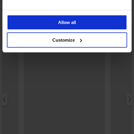
20,29 €
38,99 €
28,99 €
64,99 €
Ontdek vergelijkbare stukken
Allow all
Customize