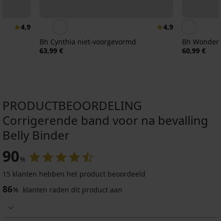
4,9
4,9
Bh Cynthia niet-voorgevormd
Bh Wonderb
63,99 €
60,99 €
PRODUCTBEOORDELING
Corrigerende band voor na bevalling
Belly Binder
90
4
%
15 klanten hebben het product beoordeeld
Ondersteunende
zwangerschapsband
86
%
klanten raden dit product aan
Mama
17,99
€