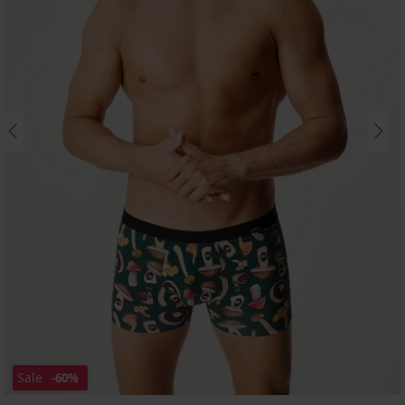
Sale
-60%