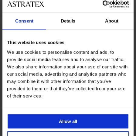
3PACK boxershorts
3PACK katoenen
3PACK katoenen
Consent
Details
About
Calvin Klein Cotton
boxershorts Amir
boxershorts
Stretch VI
Peterson
17,39 €
37,09 €
17,39 €
This website uses cookies
We use cookies to personalise content and ads, to
BESCHRIJVING
provide social media features and to analyse our traffic.
VERZENDING EN BETALING
We also share information about your use of our site with
RUILEN
our social media, advertising and analytics partners who
may combine it with other information that you’ve
ONDERHOUD EN WASSEN
provided to them or that they’ve collected from your use
of their services.
Misschien vindt u dit ook leuk
Allow all