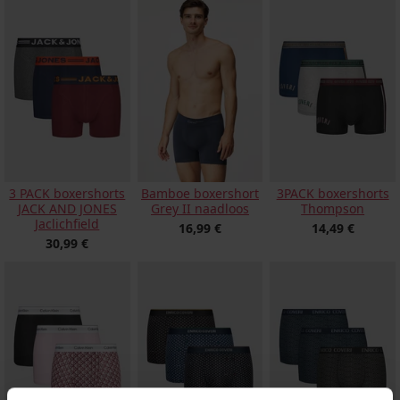
3 PACK boxershorts
Bamboe boxershort
3PACK boxershorts
JACK AND JONES
Grey II naadloos
Thompson
Jaclichfield
16,99 €
14,49 €
30,99 €