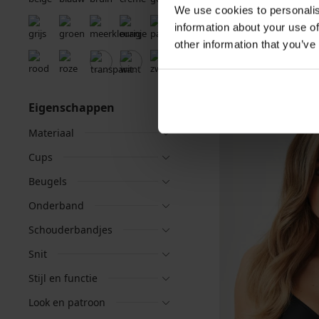
We use cookies to personalis
information about your use of
other information that you’ve
Eigenschappen
Materiaal
Cups
Beugels
Onderband
Schouderbandjes
Snit
Stijl en functie
Look en patroon