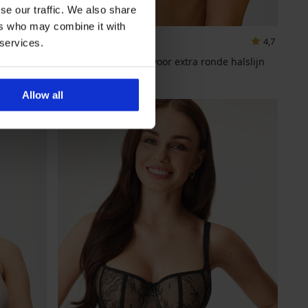
se our traffic. We also share
ers who may combine it with
4,7
 services.
Beha Grand Bardot voor extra ronde halslijn
32,99 €
Allow all