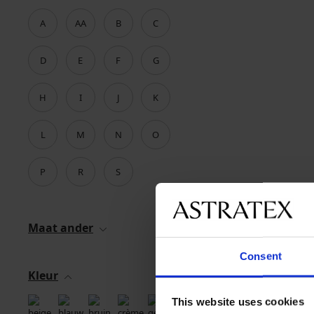
A
AA
B
C
D
E
F
G
H
I
J
K
L
M
N
O
P
R
S
Maat ander
Consent
Kleur
This website uses cookies