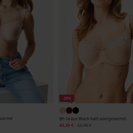
-20%
evormd
Bh Grace Black half-voorgevormd
Korting
Oorspronkelijke prijs
42,39 €
52,99 €