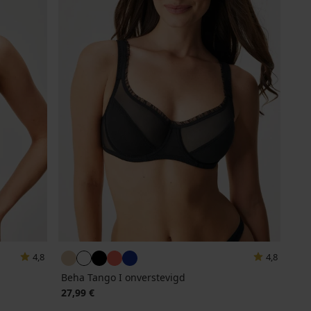
4,8
4,8
Beha Tango I onverstevigd
27,99 €