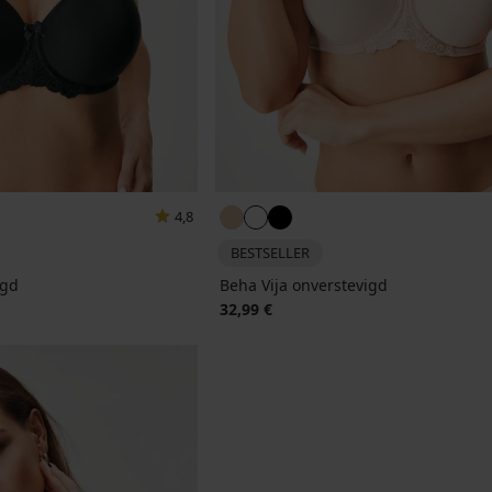
4,8
BESTSELLER
igd
Beha Vija onverstevigd
32,99 €