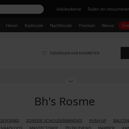
Zoeken
Adviesdienst
Ruilen en retournere
Heren
Badmode
Nachtmode
Premium
Nieuw
Zom
TOEVOEGEN AAN FAVORIETEN
Bh's Rosme
RGEVORMD
ZONDER SCHOUDERBANDJES
PUSH-UP
BALCON
NAADLOOS
MASTECTOMIE
ZELFKLEVEND
BAMBOE
KA