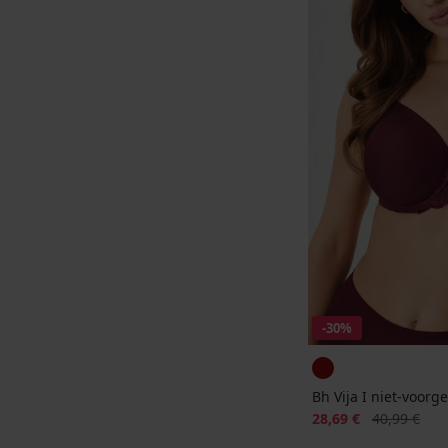
-30%
Bh Vija I niet-voor
Korting
Oorspronkeli
28,69 €
40,99 €