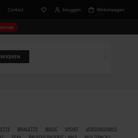
n
Contact
Inloggen
Winkelwagen
ersale
BEKIJKEN
ETTE
BRALETTE
BASIC
SPORT
VOEDINGSBH'S
NT
SEXY
BRUIDSLINGERIE - BH'S
MULTIPACKS