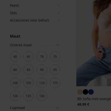
Feest-
Sets
Accessoires voor beha’s
Maat
Omtrek maat
60
65
70
75
80
85
90
95
100
105
110
115
120
125
130
Bh Sofia niet-voorg
48,99 €
Cupmaat