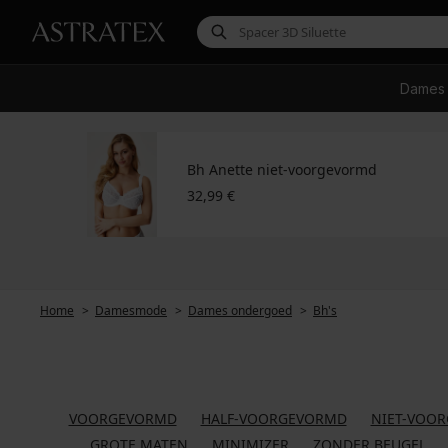
Dames
Bh Anette niet-voorgevormd
32,99 €
Home
Damesmode
Dames ondergoed
Bh's
VOORGEVORMD
HALF-VOORGEVORMD
NIET-VOO
GROTE MATEN
MINIMIZER
ZONDER BEUGEL