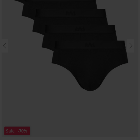
Sale
-70%