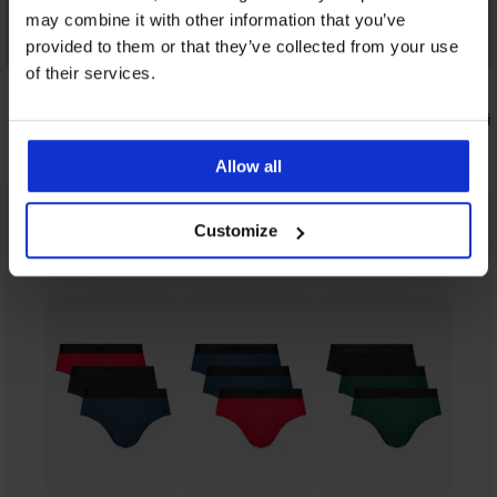
may combine it with other information that you’ve
provided to them or that they’ve collected from your use
Korting -20%
of their services.
4,9
4,8
Bamboe slip Petrol Blue II naadloos
Bamboe slip
11,99 €
14,99 €
14,99 €
Allow all
Customize
Uit dezelfde collectie
Tonen