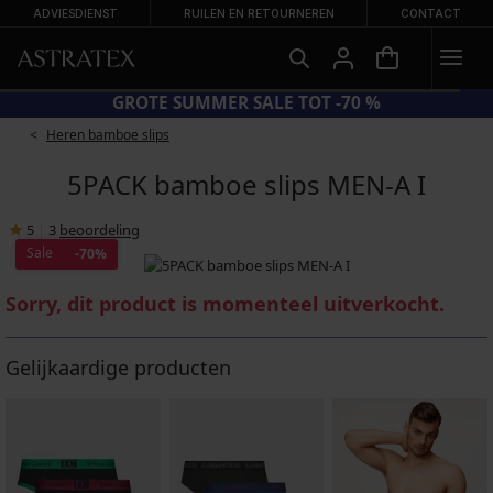
ADVIESDIENST
RUILEN EN RETOURNEREN
CONTACT
GROTE SUMMER SALE TOT -70 %
Heren bamboe slips
5PACK bamboe slips MEN-A I
5
|
3
beoordeling
Sale
-70%
Sorry, dit product is momenteel uitverkocht.
Gelijkaardige producten