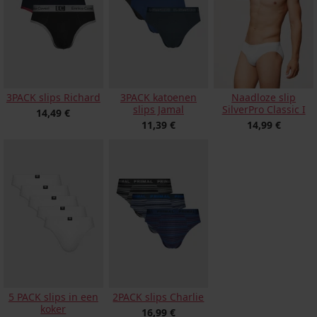
3PACK slips Richard
3PACK katoenen
Naadloze slip
slips Jamal
SilverPro Classic I
14,49 €
11,39 €
14,99 €
5 PACK slips in een
2PACK slips Charlie
koker
16,99 €