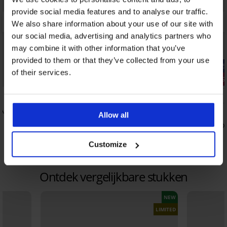
provide social media features and to analyse our traffic.
We also share information about your use of our site with
our social media, advertising and analytics partners who
may combine it with other information that you’ve
provided to them or that they’ve collected from your use
-25% ALL25
-25% ALL25
of their services.
2+1 GRATIS
2+1 GRATIS
5
Agapi
Allow all
Kousenvoetjes Cotton
Bamboe sok
5,19 €
8,09 €
Customize
3,89 €
6,07 €
code:
ALL25
code:
Ontdek vergelijkbare stukken
NEW
LIMITED