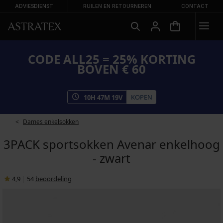
ADVIESDIENST
RUILEN EN RETOURNEREN
CONTACT
CODE ALL25 = 25% KORTING
BOVEN € 60
KOPEN
10
H
47
M
19
V
Dames enkelsokken
3PACK sportsokken Avenar enkelhoog
- zwart
4,9
|
54
beoordeling