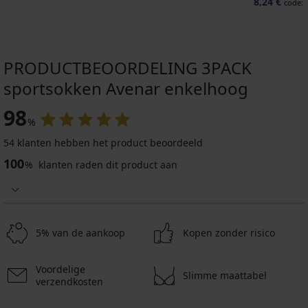
8,24 €
code:
PRODUCTBEOORDELING 3PACK
sportsokken Avenar enkelhoog
98
%
54 klanten hebben het product beoordeeld
100
%
klanten raden dit product aan
5% van de aankoop
Kopen zonder risico
Voordelige
Slimme maattabel
verzendkosten