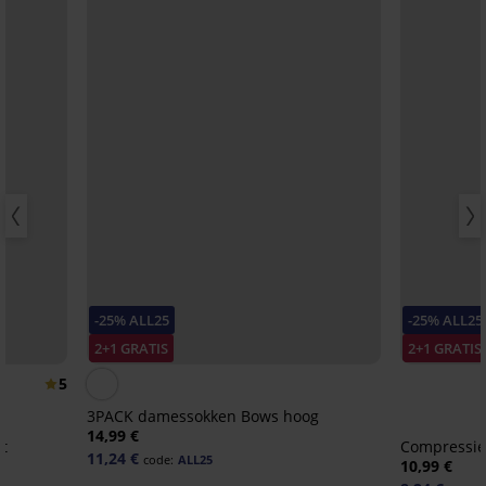
-25% ALL25
-25% ALL25
2+1 GRATIS
2+1 GRATIS
5
3PACK damessokken Bows hoog
14,99 €
t
Compressie
11,24 €
code:
ALL25
10,99 €