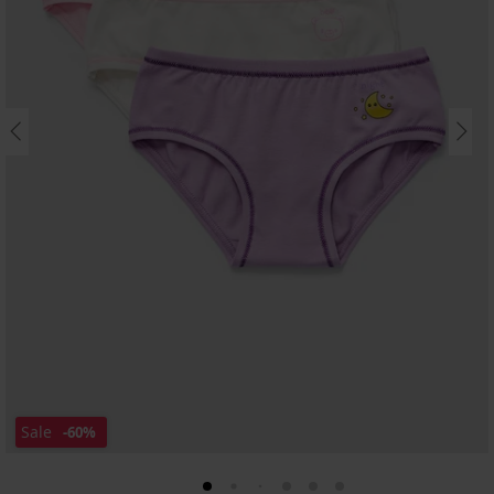
Sale
-60%