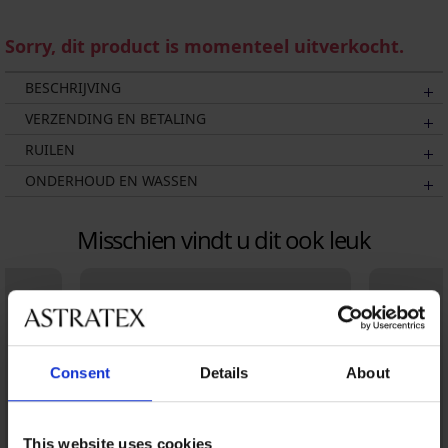
Sorry, dit product is momenteel uitverkocht.
BESCHRIJVING
VERZENDING EN BETALING
RUILEN
ONDERHOUD EN WASSEN
Misschien vindt u dit ook leuk
Consent
Details
About
This website uses cookies