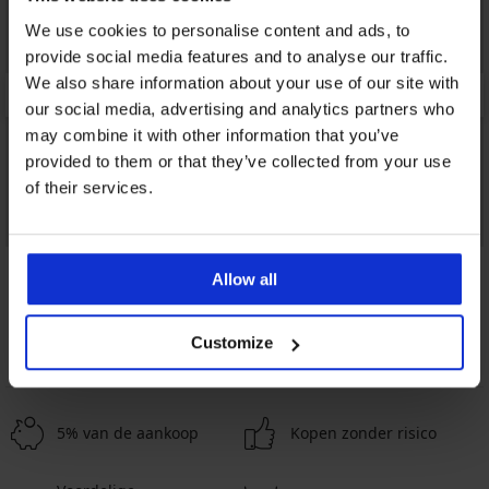
We use cookies to personalise content and ads, to
provide social media features and to analyse our traffic.
We also share information about your use of our site with
our social media, advertising and analytics partners who
may combine it with other information that you’ve
provided to them or that they’ve collected from your use
of their services.
5
4,9
Allow all
Bh Themis 
52,99 €
Bh Carmen Basic voorgevormd
Customize
34,99 €
5% van de aankoop
Kopen zonder risico