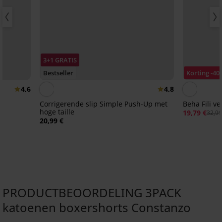
3+1 GRATIS
Bestseller
Korting -40
4,6
4,8
Corrigerende slip Simple Push-Up met
Beha Fili v
hoge taille
19,79 €
32,99
20,99 €
PRODUCTBEOORDELING 3PACK
katoenen boxershorts Constanzo