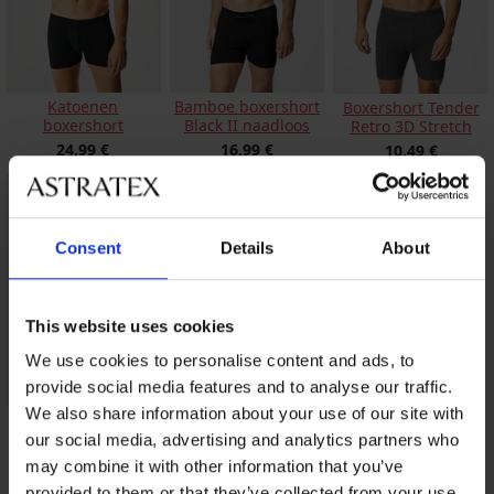
Katoenen
Bamboe boxershort
Boxershort Tender
boxershort
Black II naadloos
Retro 3D Stretch
24,99 €
16,99 €
10,49 €
Consent
Details
About
This website uses cookies
We use cookies to personalise content and ads, to
provide social media features and to analyse our traffic.
We also share information about your use of our site with
3 PACK boxershorts
in een blikje
our social media, advertising and analytics partners who
34,99 €
may combine it with other information that you’ve
provided to them or that they’ve collected from your use