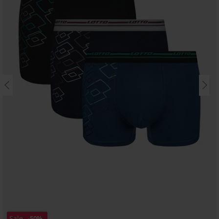
Sale
-50%