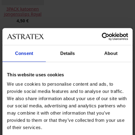
3PACK katoenen
jongensslips Royal
4,50 €
BESCHRIJVING
VERZENDING EN BETALING
Consent
Details
About
RUILEN
ONDERHOUD EN WASSEN
This website uses cookies
Misschien vindt u dit ook leuk
We use cookies to personalise content and ads, to
provide social media features and to analyse our traffic.
We also share information about your use of our site with
our social media, advertising and analytics partners who
may combine it with other information that you’ve
provided to them or that they’ve collected from your use
of their services.