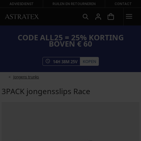
ADVIESDIENST
RUILEN EN RETOURNEREN
CONTACT
CODE ALL25 = 25% KORTING
BOVEN € 60
KOPEN
14
H
38
M
25
V
Jongens trunks
3PACK jongensslips Race