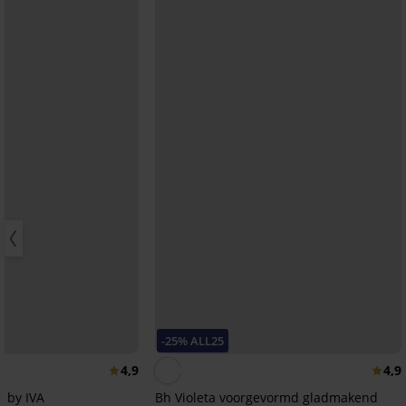
-25% ALL25
4,9
4,9
A by IVA
Bh Violeta voorgevormd gladmakend