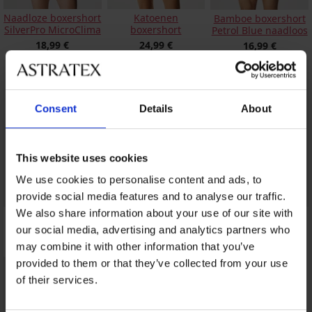
Naadloze boxershort
Katoenen
Bamboe boxershort
SilverPro MicroClima
boxershort
Petrol Blue naadloos
18,99 €
24,99 €
16,99 €
Consent
Details
About
This website uses cookies
We use cookies to personalise content and ads, to
provide social media features and to analyse our traffic.
We also share information about your use of our site with
3PACK katoenen
Bamboe boxershort
3PACK boxershorts
boxershorts Kappa
Grey II naadloos
Calvin Klein II
our social media, advertising and analytics partners who
28,99 €
16,99 €
37,09 €
may combine it with other information that you’ve
provided to them or that they’ve collected from your use
of their services.