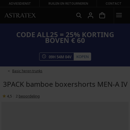
ADVIESDIENST
RUILEN EN RETOURNEREN
CONTACT
CODE ALL25 = 25% KORTING
BOVEN € 60
KOPEN
09
H
54
M
04
V
Basic heren trunks
3PACK bamboe boxershorts MEN-A IV
4,5
|
2
beoordeling