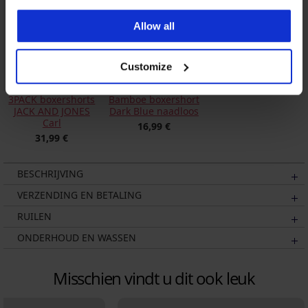
Allow all
Customize
3PACK boxershorts
Bamboe boxershort
JACK AND JONES
Dark Blue naadloos
Carl
16,99 €
31,99 €
BESCHRIJVING
VERZENDING EN BETALING
RUILEN
ONDERHOUD EN WASSEN
Misschien vindt u dit ook leuk