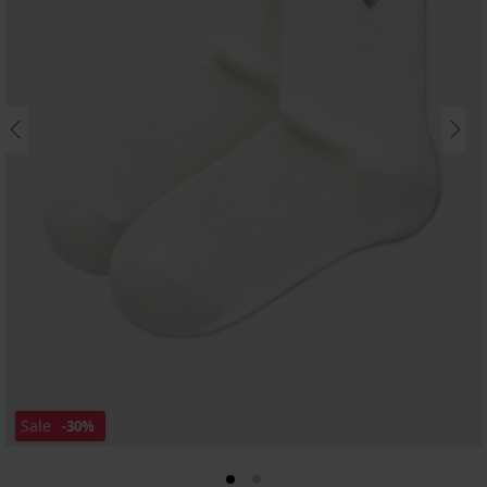
Sale
-30%