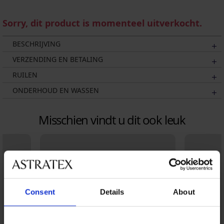
Sorry, dit product is momenteel uitverkocht.
BESCHRIJVING
VERZENDING EN BETALING
RUILEN
ONDERHOUD EN WASSEN
Misschien vindt u dit ook leuk
Consent
Details
About