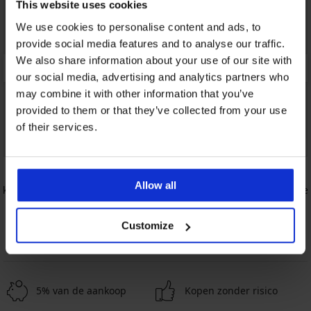
This website uses cookies
We use cookies to personalise content and ads, to
provide social media features and to analyse our traffic.
We also share information about your use of our site with
our social media, advertising and analytics partners who
may combine it with other information that you’ve
provided to them or that they’ve collected from your use
of their services.
Bestseller
Bestseller
4,9
5
Allow all
akend
Bh Push Pe
67,99 €
Bh Spacer 3D Lady Grace New
62,99 €
Customize
5% van de aankoop
Kopen zonder risico