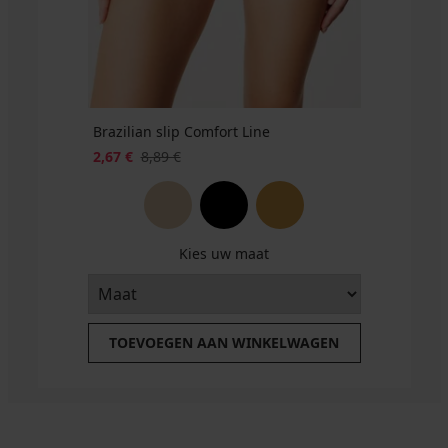
€
actie
3+1
GRATIS
Brazilian slip Comfort Line
2,67 €
8,89 €
Kies uw maat
TOEVOEGEN AAN WINKELWAGEN