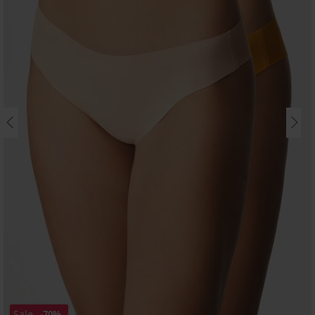
Sale
-70%