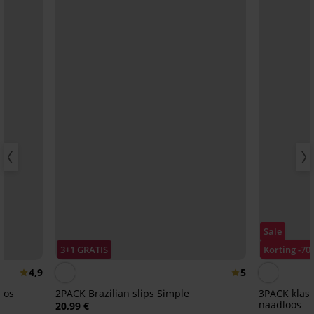
Sale
3+1 GRATIS
Korting -70
4,9
5
loos
2PACK Brazilian slips Simple
3PACK klassi
naadloos
20,99 €