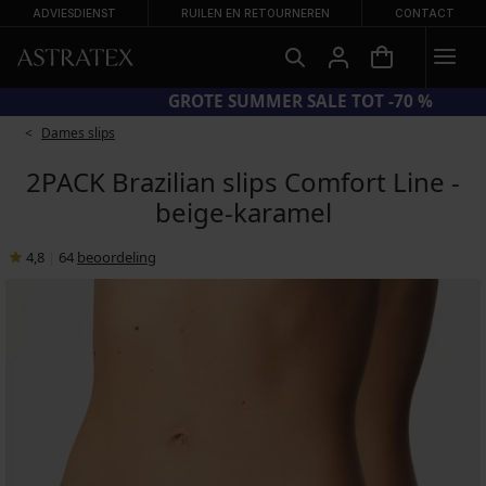
ADVIESDIENST
RUILEN EN RETOURNEREN
CONTACT
CODE BRA20 = BH'S -20%
Dames slips
2PACK Brazilian slips Comfort Line -
beige-karamel
4,8
|
64
beoordeling