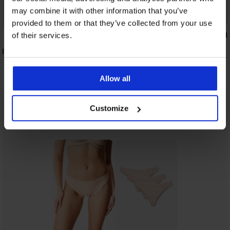
may combine it with other information that you’ve
3+1 GRATIS
provided to them or that they’ve collected from your use
4,8
of their services.
mple
2PACK klassieke slips Simple Lace met
verhoogde taille
Allow all
23,99 €
Customize
Uit dezelfde collectie
Tonen